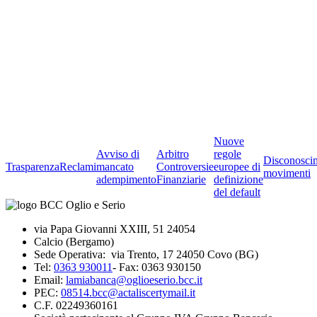
Nuove
Avviso di
Arbitro
regole
Disconosci
Trasparenza
Reclami
mancato
Controversie
europee di
movimenti
adempimento
Finanziarie
definizione
del default
via Papa Giovanni XXIII, 51 24054
Calcio (Bergamo)
Sede Operativa: via Trento, 17 24050 Covo (BG)
Tel:
0363 930011
- Fax: 0363 930150
Email:
lamiabanca@oglioeserio.bcc.it
PEC:
08514.bcc@actaliscertymail.it
C.F. 02249360161