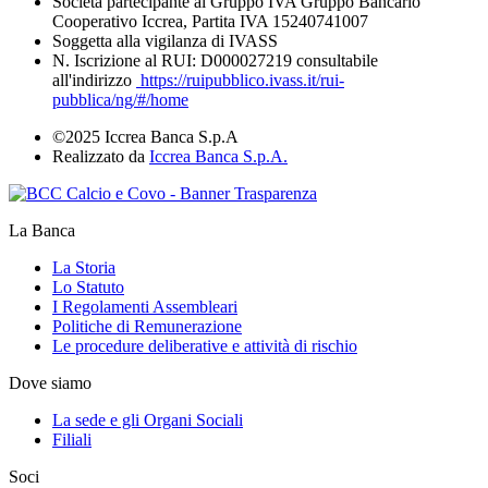
Società partecipante al Gruppo IVA Gruppo Bancario
Cooperativo Iccrea, Partita IVA 15240741007
Soggetta alla vigilanza di IVASS
N. Iscrizione al RUI: D000027219 consultabile
all'indirizzo
https://ruipubblico.ivass.it/rui-
pubblica/ng/#/home
©2025 Iccrea Banca S.p.A
Realizzato da
Iccrea Banca S.p.A.
La Banca
La Storia
Lo Statuto
I Regolamenti Assembleari
Politiche di Remunerazione
Le procedure deliberative e attività di rischio
Dove siamo
La sede e gli Organi Sociali
Filiali
Soci