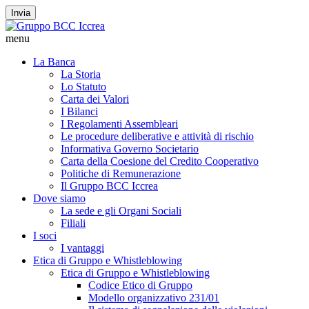
Invia
menu
La Banca
La Storia
Lo Statuto
Carta dei Valori
I Bilanci
I Regolamenti Assembleari
Le procedure deliberative e attività di rischio
Informativa Governo Societario
Carta della Coesione del Credito Cooperativo
Politiche di Remunerazione
Il Gruppo BCC Iccrea
Dove siamo
La sede e gli Organi Sociali
Filiali
I soci
I vantaggi
Etica di Gruppo e Whistleblowing
Etica di Gruppo e Whistleblowing
Codice Etico di Gruppo
Modello organizzativo 231/01