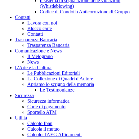
Il sistema di segnalazione delle violazioni
(Whistleblowing)
Codice di Condotta Anticorruzione di Gruppo
Contatti
Lavora con noi
Blocco carte
Contatti
Trasparenza Bancaria
Trasparenza Bancaria
Comunicazione e News
Il Melograno
News
L'Arte e la Cultura
Le Pubblicazioni Editoriali
La Collezione di Quadri d'Autore
Apriamo lo scrigno della memoria
Le Testimonianze
Sicurezza
Sicurezza informatica
Carte di pagamento
Sportello ATM
Utilità
Calcolo Iban
Calcola il mutuo
Calcolo TAEG Affidamenti