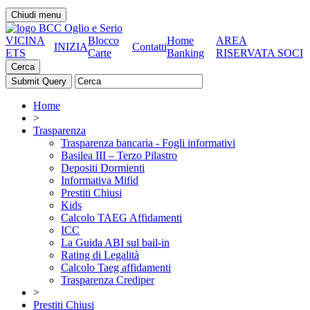
Chiudi menu
VICINA
Blocco
Home
AREA
INIZIA
Contatti
ETS
Carte
Banking
RISERVATA SOCI
Cerca
Home
>
Trasparenza
Trasparenza bancaria - Fogli informativi
Basilea III – Terzo Pilastro
Depositi Dormienti
Informativa Mifid
Prestiti Chiusi
Kids
Calcolo TAEG Affidamenti
ICC
La Guida ABI sul bail-in
Rating di Legalità
Calcolo Taeg affidamenti
Trasparenza Crediper
>
Prestiti Chiusi