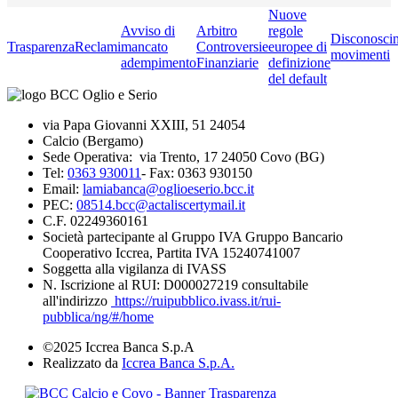
Nuove
Avviso di
Arbitro
regole
Disconosci
Trasparenza
Reclami
mancato
Controversie
europee di
movimenti
adempimento
Finanziarie
definizione
del default
via Papa Giovanni XXIII, 51 24054
Calcio (Bergamo)
Sede Operativa: via Trento, 17 24050 Covo (BG)
Tel:
0363 930011
- Fax: 0363 930150
Email:
lamiabanca@oglioeserio.bcc.it
PEC:
08514.bcc@actaliscertymail.it
C.F. 02249360161
Società partecipante al Gruppo IVA Gruppo Bancario
Cooperativo Iccrea, Partita IVA 15240741007
Soggetta alla vigilanza di IVASS
N. Iscrizione al RUI: D000027219 consultabile
all'indirizzo
https://ruipubblico.ivass.it/rui-
pubblica/ng/#/home
©2025 Iccrea Banca S.p.A
Realizzato da
Iccrea Banca S.p.A.