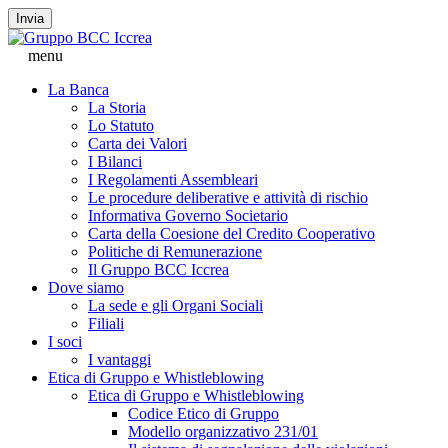
Invia
menu
La Banca
La Storia
Lo Statuto
Carta dei Valori
I Bilanci
I Regolamenti Assembleari
Le procedure deliberative e attività di rischio
Informativa Governo Societario
Carta della Coesione del Credito Cooperativo
Politiche di Remunerazione
Il Gruppo BCC Iccrea
Dove siamo
La sede e gli Organi Sociali
Filiali
I soci
I vantaggi
Etica di Gruppo e Whistleblowing
Etica di Gruppo e Whistleblowing
Codice Etico di Gruppo
Modello organizzativo 231/01