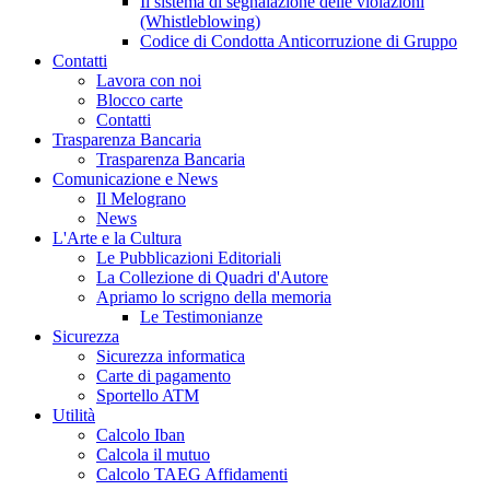
Il sistema di segnalazione delle violazioni
(Whistleblowing)
Codice di Condotta Anticorruzione di Gruppo
Contatti
Lavora con noi
Blocco carte
Contatti
Trasparenza Bancaria
Trasparenza Bancaria
Comunicazione e News
Il Melograno
News
L'Arte e la Cultura
Le Pubblicazioni Editoriali
La Collezione di Quadri d'Autore
Apriamo lo scrigno della memoria
Le Testimonianze
Sicurezza
Sicurezza informatica
Carte di pagamento
Sportello ATM
Utilità
Calcolo Iban
Calcola il mutuo
Calcolo TAEG Affidamenti