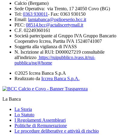
Calcio (Bergamo)
Sede Operativa: via Trento, 17 24050 Covo (BG)
Tel:
0363 930011
- Fax: 0363 930150
Email:
lamiabanca@oglioeserio.bcc.it
PEC:
08514.bcc@actaliscertymail.it
C.F. 02249360161
Società partecipante al Gruppo IVA Gruppo Bancario
Cooperativo Iccrea, Partita IVA 15240741007
Soggetta alla vigilanza di IVASS
N. Iscrizione al RUI: D000027219 consultabile
all'indirizzo
https://ruipubblico.ivass.it/rui-
pubblica/ng/#/home
©2025 Iccrea Banca S.p.A
Realizzato da
Iccrea Banca S.p.A.
La Banca
La Storia
Lo Statuto
I Regolamenti Assembleari
Politiche di Remunerazione
Le procedure deliberative e attività di rischio