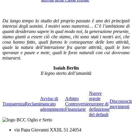
Da lungo tempo lo studio del proprio passato è uno dei principali
interessi degli uomini. I motivi sono numerosi… C’è l’ambizione di
quanti desiderano sapere in qual modo noi, la generazione presente,
siamo giunti a essere ciò che siamo, chi sono stati i nostri avi, che
cosa hanno fatto, quali furono le conseguenze delle loro attività,
quale la natura dell’interazione fra queste attività, quali le loro
speranze e paure e mete, quali le forze naturali con cui dovevano
misurarsi.
Isaiah Berlin
Il legno storto dell’umanità
Nuove
Avviso di
Arbitro
regole
Disconosci
Trasparenza
Reclami
mancato
Controversie
europee di
movimenti
adempimento
Finanziarie
definizione
del default
via Papa Giovanni XXIII, 51 24054