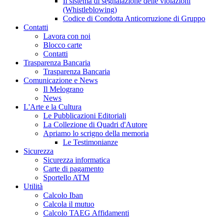
Il sistema di segnalazione delle violazioni
(Whistleblowing)
Codice di Condotta Anticorruzione di Gruppo
Contatti
Lavora con noi
Blocco carte
Contatti
Trasparenza Bancaria
Trasparenza Bancaria
Comunicazione e News
Il Melograno
News
L'Arte e la Cultura
Le Pubblicazioni Editoriali
La Collezione di Quadri d'Autore
Apriamo lo scrigno della memoria
Le Testimonianze
Sicurezza
Sicurezza informatica
Carte di pagamento
Sportello ATM
Utilità
Calcolo Iban
Calcola il mutuo
Calcolo TAEG Affidamenti