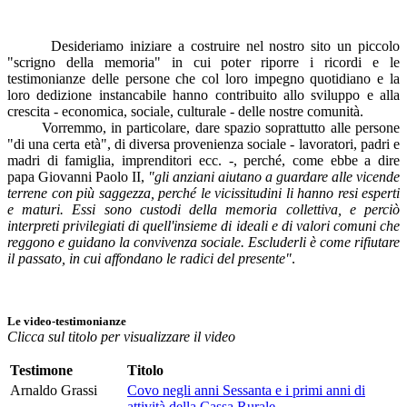
Desideriamo iniziare a costruire nel nostro sito un piccolo
"scrigno della memoria" in cui poter riporre i ricordi e le
testimonianze delle persone che col loro impegno quotidiano e la
loro dedizione instancabile hanno contribuito allo sviluppo e alla
crescita - economica, sociale, culturale - delle nostre comunità.
Vorremmo, in particolare, dare spazio soprattutto alle persone
"di una certa età", di diversa provenienza sociale - lavoratori, padri e
madri di famiglia, imprenditori ecc. -, perché, come ebbe a dire
papa Giovanni Paolo II,
"gli anziani aiutano a guardare alle vicende
terrene con più saggezza, perché le vicissitudini li hanno resi esperti
e maturi. Essi sono custodi della memoria collettiva, e perciò
interpreti privilegiati di quell'insieme di ideali e di valori comuni che
reggono e guidano la convivenza sociale. Escluderli è come rifiutare
il passato, in cui affondano le radici del presente"
.
Le video-testimonianze
Clicca sul titolo per visualizzare il video
Testimone
Titolo
Arnaldo Grassi
Covo negli anni Sessanta e i primi anni di
attività della Cassa Rurale