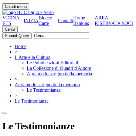
Chiudi menu
VICINA
Blocco
Home
AREA
INIZIA
Contatti
ETS
Carte
Banking
RISERVATA SOCI
Cerca
Home
>
L'Arte e la Cultura
Le Pubblicazioni Editoriali
La Collezione di Quadri d'Autore
Apriamo lo scrigno della memoria
>
Apriamo lo scrigno della memoria
Le Testimonianze
>
Le Testimonianze
Le Testimonianze