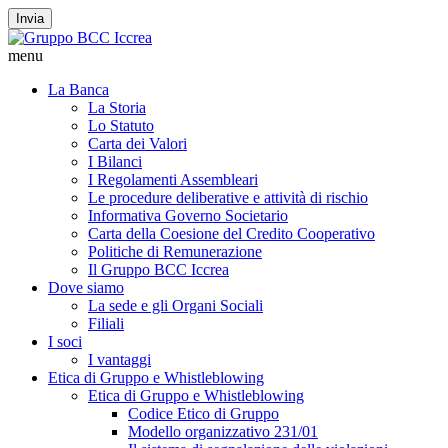
Invia
menu
La Banca
La Storia
Lo Statuto
Carta dei Valori
I Bilanci
I Regolamenti Assembleari
Le procedure deliberative e attività di rischio
Informativa Governo Societario
Carta della Coesione del Credito Cooperativo
Politiche di Remunerazione
Il Gruppo BCC Iccrea
Dove siamo
La sede e gli Organi Sociali
Filiali
I soci
I vantaggi
Etica di Gruppo e Whistleblowing
Etica di Gruppo e Whistleblowing
Codice Etico di Gruppo
Modello organizzativo 231/01