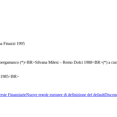
rsie Finanziarie
Nuove regole europee di definizione del default
Discon