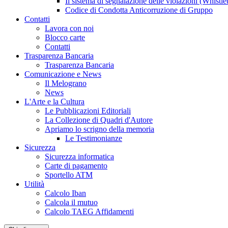
Il sistema di segnalazione delle violazioni (Whistl
Codice di Condotta Anticorruzione di Gruppo
Contatti
Lavora con noi
Blocco carte
Contatti
Trasparenza Bancaria
Trasparenza Bancaria
Comunicazione e News
Il Melograno
News
L'Arte e la Cultura
Le Pubblicazioni Editoriali
La Collezione di Quadri d'Autore
Apriamo lo scrigno della memoria
Le Testimonianze
Sicurezza
Sicurezza informatica
Carte di pagamento
Sportello ATM
Utilità
Calcolo Iban
Calcola il mutuo
Calcolo TAEG Affidamenti