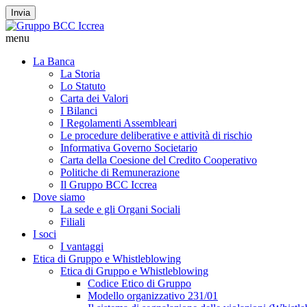
Invia
menu
La Banca
La Storia
Lo Statuto
Carta dei Valori
I Bilanci
I Regolamenti Assembleari
Le procedure deliberative e attività di rischio
Informativa Governo Societario
Carta della Coesione del Credito Cooperativo
Politiche di Remunerazione
Il Gruppo BCC Iccrea
Dove siamo
La sede e gli Organi Sociali
Filiali
I soci
I vantaggi
Etica di Gruppo e Whistleblowing
Etica di Gruppo e Whistleblowing
Codice Etico di Gruppo
Modello organizzativo 231/01