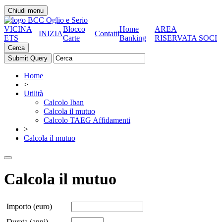
Chiudi menu
VICINA
Blocco
Home
AREA
INIZIA
Contatti
ETS
Carte
Banking
RISERVATA SOCI
Cerca
Home
>
Utilità
Calcolo Iban
Calcola il mutuo
Calcolo TAEG Affidamenti
>
Calcola il mutuo
Calcola il mutuo
Importo (euro)
Durata (anni)