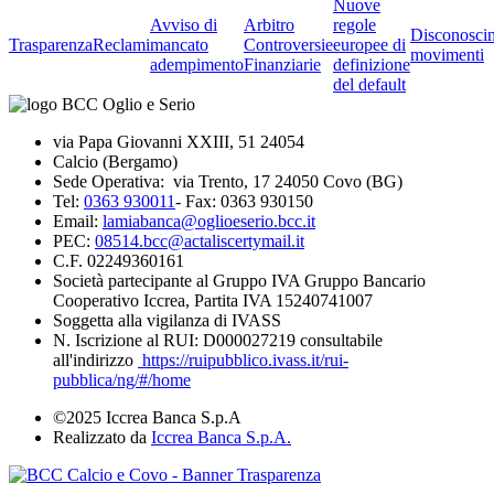
Nuove
Avviso di
Arbitro
regole
Disconosci
Trasparenza
Reclami
mancato
Controversie
europee di
movimenti
adempimento
Finanziarie
definizione
del default
via Papa Giovanni XXIII, 51 24054
Calcio (Bergamo)
Sede Operativa: via Trento, 17 24050 Covo (BG)
Tel:
0363 930011
- Fax: 0363 930150
Email:
lamiabanca@oglioeserio.bcc.it
PEC:
08514.bcc@actaliscertymail.it
C.F. 02249360161
Società partecipante al Gruppo IVA Gruppo Bancario
Cooperativo Iccrea, Partita IVA 15240741007
Soggetta alla vigilanza di IVASS
N. Iscrizione al RUI: D000027219 consultabile
all'indirizzo
https://ruipubblico.ivass.it/rui-
pubblica/ng/#/home
©2025 Iccrea Banca S.p.A
Realizzato da
Iccrea Banca S.p.A.