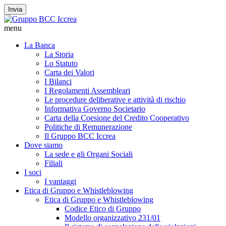
Invia
menu
La Banca
La Storia
Lo Statuto
Carta dei Valori
I Bilanci
I Regolamenti Assembleari
Le procedure deliberative e attività di rischio
Informativa Governo Societario
Carta della Coesione del Credito Cooperativo
Politiche di Remunerazione
Il Gruppo BCC Iccrea
Dove siamo
La sede e gli Organi Sociali
Filiali
I soci
I vantaggi
Etica di Gruppo e Whistleblowing
Etica di Gruppo e Whistleblowing
Codice Etico di Gruppo
Modello organizzativo 231/01