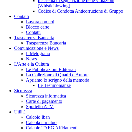
Il sistema di segnalazione delle violazioni
(Whistleblowing)
Codice di Condotta Anticorruzione di Gruppo
Contatti
Lavora con noi
Blocco carte
Contatti
Trasparenza Bancaria
Trasparenza Bancaria
Comunicazione e News
Il Melograno
News
L'Arte e la Cultura
Le Pubblicazioni Editoriali
La Collezione di Quadri d'Autore
Apriamo lo scrigno della memoria
Le Testimonianze
Sicurezza
Sicurezza informatica
Carte di pagamento
Sportello ATM
Utilità
Calcolo Iban
Calcola il mutuo
Calcolo TAEG Affidamenti