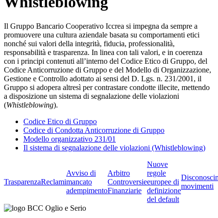
Whistleblowing
Il Gruppo Bancario Cooperativo Iccrea si impegna da sempre a
promuovere una cultura aziendale basata su comportamenti etici
nonché sui valori della integrità, fiducia, professionalità,
responsabilità e trasparenza. In linea con tali valori, e in coerenza
con i principi contenuti all’interno del Codice Etico di Gruppo, del
Codice Anticorruzione di Gruppo e del Modello di Organizzazione,
Gestione e Controllo adottato ai sensi del D. Lgs. n. 231/2001, il
Gruppo si adopera altresì per contrastare condotte illecite, mettendo
a disposizione un sistema di segnalazione delle violazioni
(
Whistleblowing
).
Codice Etico di Gruppo
Codice di Condotta Anticorruzione di Gruppo
Modello organizzativo 231/01
Il sistema di segnalazione delle violazioni (Whistleblowing)
Nuove
Avviso di
Arbitro
regole
Disconosci
Trasparenza
Reclami
mancato
Controversie
europee di
movimenti
adempimento
Finanziarie
definizione
del default