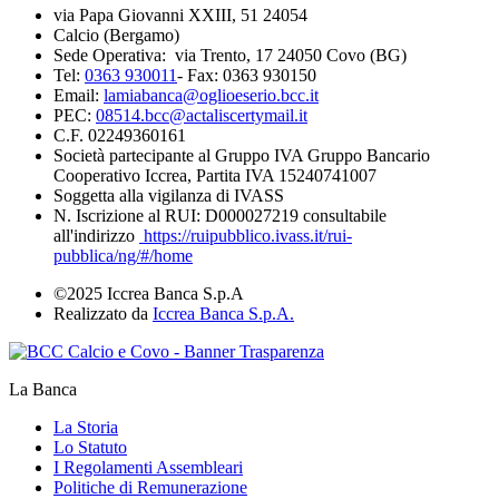
via Papa Giovanni XXIII, 51 24054
Calcio (Bergamo)
Sede Operativa: via Trento, 17 24050 Covo (BG)
Tel:
0363 930011
- Fax: 0363 930150
Email:
lamiabanca@oglioeserio.bcc.it
PEC:
08514.bcc@actaliscertymail.it
C.F. 02249360161
Società partecipante al Gruppo IVA Gruppo Bancario
Cooperativo Iccrea, Partita IVA 15240741007
Soggetta alla vigilanza di IVASS
N. Iscrizione al RUI: D000027219 consultabile
all'indirizzo
https://ruipubblico.ivass.it/rui-
pubblica/ng/#/home
©2025 Iccrea Banca S.p.A
Realizzato da
Iccrea Banca S.p.A.
La Banca
La Storia
Lo Statuto
I Regolamenti Assembleari
Politiche di Remunerazione