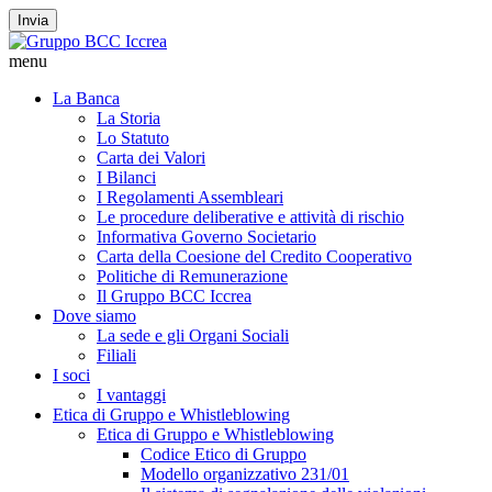
Invia
menu
La Banca
La Storia
Lo Statuto
Carta dei Valori
I Bilanci
I Regolamenti Assembleari
Le procedure deliberative e attività di rischio
Informativa Governo Societario
Carta della Coesione del Credito Cooperativo
Politiche di Remunerazione
Il Gruppo BCC Iccrea
Dove siamo
La sede e gli Organi Sociali
Filiali
I soci
I vantaggi
Etica di Gruppo e Whistleblowing
Etica di Gruppo e Whistleblowing
Codice Etico di Gruppo
Modello organizzativo 231/01