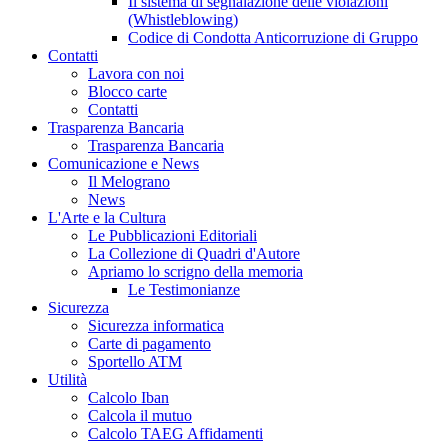
Il sistema di segnalazione delle violazioni
(Whistleblowing)
Codice di Condotta Anticorruzione di Gruppo
Contatti
Lavora con noi
Blocco carte
Contatti
Trasparenza Bancaria
Trasparenza Bancaria
Comunicazione e News
Il Melograno
News
L'Arte e la Cultura
Le Pubblicazioni Editoriali
La Collezione di Quadri d'Autore
Apriamo lo scrigno della memoria
Le Testimonianze
Sicurezza
Sicurezza informatica
Carte di pagamento
Sportello ATM
Utilità
Calcolo Iban
Calcola il mutuo
Calcolo TAEG Affidamenti