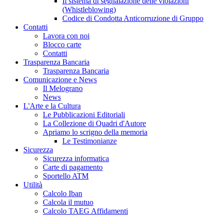
Il sistema di segnalazione delle violazioni
(Whistleblowing)
Codice di Condotta Anticorruzione di Gruppo
Contatti
Lavora con noi
Blocco carte
Contatti
Trasparenza Bancaria
Trasparenza Bancaria
Comunicazione e News
Il Melograno
News
L'Arte e la Cultura
Le Pubblicazioni Editoriali
La Collezione di Quadri d'Autore
Apriamo lo scrigno della memoria
Le Testimonianze
Sicurezza
Sicurezza informatica
Carte di pagamento
Sportello ATM
Utilità
Calcolo Iban
Calcola il mutuo
Calcolo TAEG Affidamenti