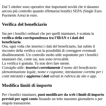
Dal 5 ottobre sono operative due importanti novità che ti daranno
ancora più controllo quando effettuerai bonifici SEPA (Single Euro
Payments Area) in euro.
Verifica del beneficiario
Sia per i bonifici ordinari che per quelli istantanei, è scattata la
verifica della corrispondenza tra l’IBAN e i dati del
beneficiario
.
Ora, ogni volta che inserisci i dati del beneficiario, hai subito il
riscontro della verifica con la possibilità di correggere eventuali
disallineamenti. Un controllo molto utile soprattutto per i bonifici
istantanei che, come sai, non sono revocabili.
La verifica è gratuita. Tu non devi fare niente.
Consiglio utile:
inserisci correttamente
il nome del beneficiario
(denominazione legale, nome e cognome, intestazione corretta per i
conti intestati) e
aggiorna i dati
salvati in rubrica da sito o app
.
Modifica limiti di importo
Per i bonifici istantanei,
puoi modificare da web i limiti di importo
previsti per ogni conto
fissando un tetto massimo giornaliero o per
singola transazione.