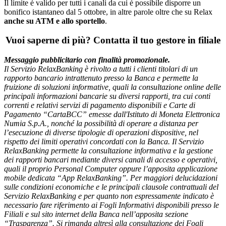
Il limite è valido per tutti i canali da cui è possibile disporre un
bonifico istantaneo dal 5 ottobre, in altre parole oltre che su Relax
anche su ATM e allo sportello
.
Vuoi saperne di più? Contatta il tuo gestore in filiale
Messaggio pubblicitario con finalità promozionale.
Il Servizio RelaxBanking è rivolto a tutti i clienti titolari di un
rapporto bancario intrattenuto presso la Banca e permette la
fruizione di soluzioni informative, quali la consultazione online delle
principali informazioni bancarie su diversi rapporti, tra cui conti
correnti e relativi servizi di pagamento disponibili e Carte di
Pagamento “CartaBCC” emesse dall'Istituto di Moneta Elettronica
Numia S.p.A., nonché la possibilità di operare a distanza per
l’esecuzione di diverse tipologie di operazioni dispositive, nel
rispetto dei limiti operativi concordati con la Banca. Il Servizio
RelaxBanking permette la consultazione informativa e la gestione
dei rapporti bancari mediante diversi canali di accesso e operativi,
quali il proprio Personal Computer oppure l’apposita applicazione
mobile dedicata “App RelaxBanking”. Per maggiori delucidazioni
sulle condizioni economiche e le principali clausole contrattuali del
Servizio RelaxBanking e per quanto non espressamente indicato è
necessario fare riferimento ai Fogli Informativi disponibili presso le
Filiali e sul sito internet della Banca nell’apposita sezione
“Trasparenza”. Si rimanda altresì alla consultazione dei Fogli