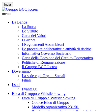
Invia
menu
La Banca
La Storia
Lo Statuto
Carta dei Valori
I Bilanci
I Regolamenti Assembleari
Le procedure deliberative e attività di rischio
Informativa Governo Societario
Carta della Coesione del Credito Cooperativo
Politiche di Remunerazione
Il Gruppo BCC Iccrea
Dove siamo
La sede e gli Organi Sociali
Filiali
I soci
I vantaggi
Etica di Gruppo e Whistleblowing
Etica di Gruppo e Whistleblowing
Codice Etico di Gruppo
Modello organizzativo 231/01