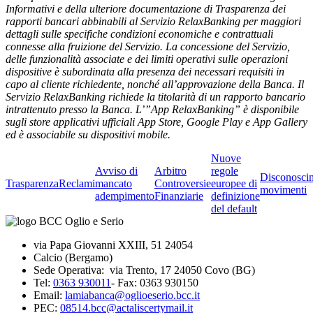
Informativi e della ulteriore documentazione di Trasparenza dei
rapporti bancari abbinabili al Servizio RelaxBanking per maggiori
dettagli sulle specifiche condizioni economiche e contrattuali
connesse alla fruizione del Servizio. La concessione del Servizio,
delle funzionalità associate e dei limiti operativi sulle operazioni
dispositive è subordinata alla presenza dei necessari requisiti in
capo al cliente richiedente, nonché all’approvazione della Banca. Il
Servizio RelaxBanking richiede la titolarità di un rapporto bancario
intrattenuto presso la Banca. L’”App RelaxBanking” è disponibile
sugli store applicativi ufficiali App Store, Google Play e App Gallery
ed è associabile su dispositivi mobile.
Nuove
Avviso di
Arbitro
regole
Disconosci
Trasparenza
Reclami
mancato
Controversie
europee di
movimenti
adempimento
Finanziarie
definizione
del default
via Papa Giovanni XXIII, 51 24054
Calcio (Bergamo)
Sede Operativa: via Trento, 17 24050 Covo (BG)
Tel:
0363 930011
- Fax: 0363 930150
Email:
lamiabanca@oglioeserio.bcc.it
PEC:
08514.bcc@actaliscertymail.it