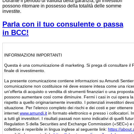
Durante il periodo di validità della garanzia, gli investitori
possono ritornare in possesso della totalità delle somme
investite.
Parla con il tuo consulente o passa
in BCC!
INFORMAZIONI IMPORTANTI
Questa è una comunicazione di marketing. Si prega di consultare il 
finale di investimento.
La presente comunicazione contiene informazioni su Amundi Sentier
comunicazione non costituisce né deve essere intesa come una ricerca
un'offerta di acquisto o vendita di strumenti finanziari o una proposta
possono aumentare così come diminuire. Fermi i casi in cui opera la 
rispetto a quello originariamente investito. I potenziali investitori dev
situazione. Per l'elenco completo dei rischi e dei costi e per ottenere ul
internet
www.amundi.it
in formato elettronico e presso i collocatori. 
a tutti gli investitori. I risultati passati non sono indicativi di quell
Regulation S della Securities and Exchange Commission («SEC») e nel P
collettivo è reperibile in lingua inglese al seguente link:
https://about