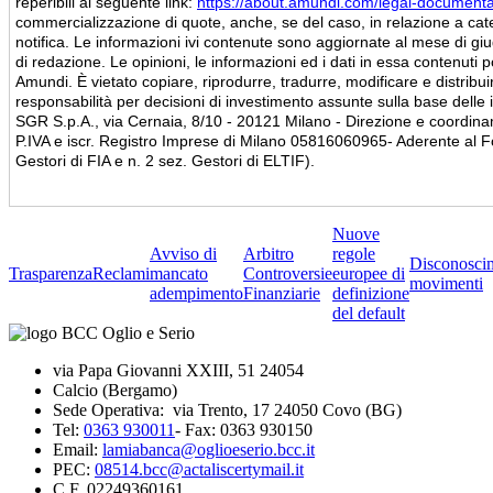
reperibili al seguente link:
https://about.amundi.com/legal-documenta
commercializzazione di quote, anche, se del caso, in relazione a cat
notifica. Le informazioni ivi contenute sono aggiornate al mese di gi
di redazione. Le opinioni, le informazioni ed i dati in essa contenut
Amundi. È vietato copiare, riprodurre, tradurre, modificare e distribu
responsabilità per decisioni di investimento assunte sulla base del
SGR S.p.A., via Cernaia, 8/10 - 20121 Milano - Direzione e coordin
P.IVA e iscr. Registro Imprese di Milano 05816060965- Aderente al Fo
Gestori di FIA e n. 2 sez. Gestori di ELTIF).
Nuove
Avviso di
Arbitro
regole
Disconosci
Trasparenza
Reclami
mancato
Controversie
europee di
movimenti
adempimento
Finanziarie
definizione
del default
via Papa Giovanni XXIII, 51 24054
Calcio (Bergamo)
Sede Operativa: via Trento, 17 24050 Covo (BG)
Tel:
0363 930011
- Fax: 0363 930150
Email:
lamiabanca@oglioeserio.bcc.it
PEC:
08514.bcc@actaliscertymail.it
C.F. 02249360161