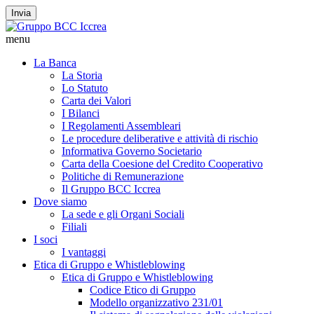
Invia
menu
La Banca
La Storia
Lo Statuto
Carta dei Valori
I Bilanci
I Regolamenti Assembleari
Le procedure deliberative e attività di rischio
Informativa Governo Societario
Carta della Coesione del Credito Cooperativo
Politiche di Remunerazione
Il Gruppo BCC Iccrea
Dove siamo
La sede e gli Organi Sociali
Filiali
I soci
I vantaggi
Etica di Gruppo e Whistleblowing
Etica di Gruppo e Whistleblowing
Codice Etico di Gruppo
Modello organizzativo 231/01