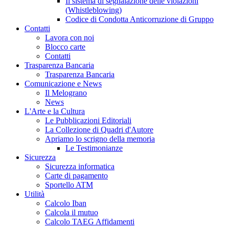
Il sistema di segnalazione delle violazioni
(Whistleblowing)
Codice di Condotta Anticorruzione di Gruppo
Contatti
Lavora con noi
Blocco carte
Contatti
Trasparenza Bancaria
Trasparenza Bancaria
Comunicazione e News
Il Melograno
News
L'Arte e la Cultura
Le Pubblicazioni Editoriali
La Collezione di Quadri d'Autore
Apriamo lo scrigno della memoria
Le Testimonianze
Sicurezza
Sicurezza informatica
Carte di pagamento
Sportello ATM
Utilità
Calcolo Iban
Calcola il mutuo
Calcolo TAEG Affidamenti