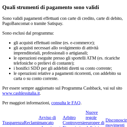
Quali strumenti di pagamento sono validi
Sono validi pagamenti effettuati con carte di credito, carte di debito,
PagoBancomat o tramite Satispay.
Sono esclusi dal programma:
gli acquisti effettuati online (es. e-commerce);
gli acquisti necessari allo svolgimento di attività
imprenditoriali, professionali o artigianali;
le operazioni eseguite presso gli sportelli ATM (es. ricariche
telefoniche o prelievi di contante);
i bonifici SDD per gli addebiti diretti su conto corrente;
le operazioni relative a pagamenti ricorrenti, con addebito su
carta o su conto corrente.
Per essere sempre aggiornato sul Programma Cashback, vai sul sito
www.cashlessitalia.it
.
Per maggiori informazioni,
consulta le FAQ
.
Nuove
Avviso di
Arbitro
regole
Disconosci
Trasparenza
Reclami
mancato
Controversie
europee di
movimenti