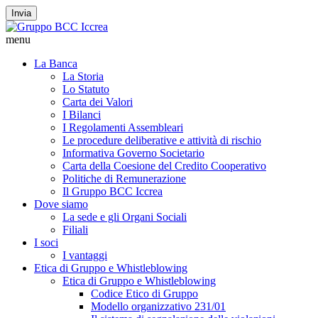
Invia
menu
La Banca
La Storia
Lo Statuto
Carta dei Valori
I Bilanci
I Regolamenti Assembleari
Le procedure deliberative e attività di rischio
Informativa Governo Societario
Carta della Coesione del Credito Cooperativo
Politiche di Remunerazione
Il Gruppo BCC Iccrea
Dove siamo
La sede e gli Organi Sociali
Filiali
I soci
I vantaggi
Etica di Gruppo e Whistleblowing
Etica di Gruppo e Whistleblowing
Codice Etico di Gruppo
Modello organizzativo 231/01