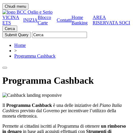
Chiudi menu
VICINA
Blocco
Home
AREA
INIZIA
Contatti
ETS
Carte
Banking
RISERVATA SOCI
Cerca
Home
>
Programma Cashback
Programma Cashback
Il
Programma Cashback
è una delle iniziative del
Piano Italia
Cashless
previsto dal Governo per incentivare l’utilizzo della
moneta elettronica.
Permette ai cittadini iscritti al Programma di ottenere
un rimborso
in denaro
in base agli acquisti effettuati con
Strumenti di