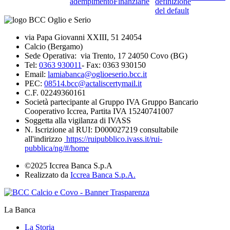
adempimento
Finanziarie
definizione
del default
via Papa Giovanni XXIII, 51 24054
Calcio (Bergamo)
Sede Operativa: via Trento, 17 24050 Covo (BG)
Tel:
0363 930011
- Fax: 0363 930150
Email:
lamiabanca@oglioeserio.bcc.it
PEC:
08514.bcc@actaliscertymail.it
C.F. 02249360161
Società partecipante al Gruppo IVA Gruppo Bancario
Cooperativo Iccrea, Partita IVA 15240741007
Soggetta alla vigilanza di IVASS
N. Iscrizione al RUI: D000027219 consultabile
all'indirizzo
https://ruipubblico.ivass.it/rui-
pubblica/ng/#/home
©2025 Iccrea Banca S.p.A
Realizzato da
Iccrea Banca S.p.A.
La Banca
La Storia