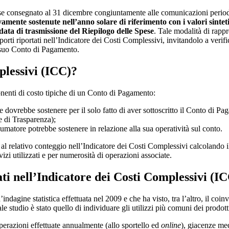
ese consegnato al 31 dicembre congiuntamente alle comunicazioni perio
tivamente sostenute nell’anno solare di riferimento con i valori sint
ata di trasmissione del Riepilogo delle Spese
. Tale modalità di rapp
mporti riportati nell’Indicatore dei Costi Complessivi, invitandolo a verifi
l suo Conto di Pagamento.
plessivi (ICC)?
enti di costo tipiche di un Conto di Pagamento:
ore dovrebbe sostenere per il solo fatto di aver sottoscritto il Conto di P
e di Trasparenza);
sumatore potrebbe sostenere in relazione alla sua operatività sul conto.
a al relativo conteggio nell’Indicatore dei Costi Complessivi calcoland
rvizi utilizzati e per numerosità di operazioni associate.
tati nell’Indicatore dei Costi Complessivi (I
n’indagine statistica effettuata nel 2009 e che ha visto, tra l’altro, il 
tudio è stato quello di individuare gli utilizzi più comuni dei prodotti di
operazioni effettuate annualmente (allo sportello ed
online
), giacenze med