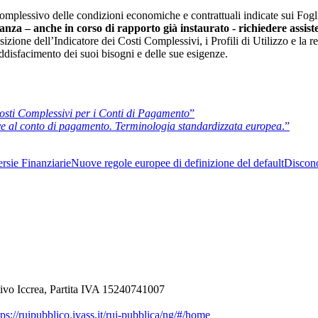
complessivo delle condizioni economiche e contrattuali indicate sui Fog
tanza – anche in corso di rapporto già instaurato -
richiedere assist
ione dell’Indicatore dei Costi Complessivi, i Profili di Utilizzo e la rela
ddisfacimento dei suoi bisogni e delle sue esigenze.
Costi Complessivi per i Conti di Pagamento
”
ive al conto di pagamento. Terminologia standardizzata europea
.”
rsie Finanziarie
Nuove regole europee di definizione del default
Discon
ivo Iccrea, Partita IVA 15240741007
ps://ruipubblico.ivass.it/rui-pubblica/ng/#/home