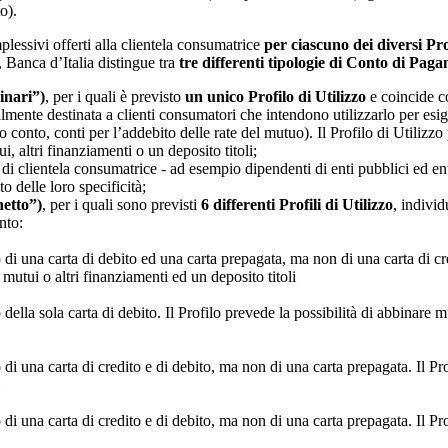
o).
lessivi offerti alla clientela consumatrice
per ciascuno dei diversi Prof
, Banca d’Italia distingue tra
tre differenti tipologie di Conto di Pag
inari”)
, per i quali è previsto
un unico Profilo di Utilizzo
e coincide co
ente destinata a clienti consumatori che intendono utilizzarlo per esigen
ro conto, conti per l’addebito delle rate del mutuo). Il Profilo di Utilizz
i, altri finanziamenti o un deposito titoli;
ie di clientela consumatrice - ad esempio dipendenti di enti pubblici ed en
o delle loro specificità;
hetto”)
, per i quali sono previsti
6 differenti Profili di Utilizzo
, individ
nto:
 una carta di debito ed una carta prepagata, ma non di una carta di cre
 mutui o altri finanziamenti ed un deposito titoli
lla sola carta di debito. Il Profilo prevede la possibilità di abbinare 
 una carta di credito e di debito, ma non di una carta prepagata. Il Pr
una carta di credito e di debito, ma non di una carta prepagata. Il Prof