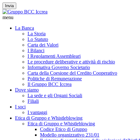
Invia
menu
La Banca
La Storia
Lo Statuto
Carta dei Valori
I Bilanci
I Regolamenti Assembleari
Le procedure deliberative e attività di rischio
Informativa Governo Societario
Carta della Coesione del Credito Cooperativo
Politiche di Remunerazione
Il Gruppo BCC Iccrea
Dove siamo
La sede e gli Organi Sociali
Filiali
I soci
I vantaggi
Etica di Gruppo e Whistleblowing
Etica di Gruppo e Whistleblowing
Codice Etico di Gruppo
Modello organizzativo 231/01