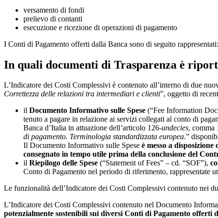
versamento di fondi
prelievo di contanti
esecuzione e ricezione di operazioni di pagamento
I Conti di Pagamento offerti dalla Banca sono di seguito rappresentati
In quali documenti di Trasparenza è riport
L’Indicatore dei Costi Complessivi è contenuto all’interno di due nuovi
Correttezza delle relazioni tra intermediari e clienti
”, oggetto di rece
il
Documento Informativo sulle Spese
(“Fee Information Docum
tenuto a pagare in relazione ai servizi collegati al conto di paga
Banca d’Italia in attuazione dell’articolo 126-
undecies
, comma 1
di pagamento. Terminologia standardizzata europea
.” disponib
Il Documento Informativo sulle Spese
è messo a disposizione 
consegnato in tempo utile prima della conclusione del Contr
il
Riepilogo delle Spese
(“Statement of Fees” – cd. “SOF”),
co
Conto di Pagamento nel periodo di riferimento, rappresentate u
Le funzionalità dell’Indicatore dei Costi Complessivi contenuto nei 
L’Indicatore dei Costi Complessivi contenuto nel Documento Informat
potenzialmente sostenibili sui diversi Conti di Pagamento offerti 