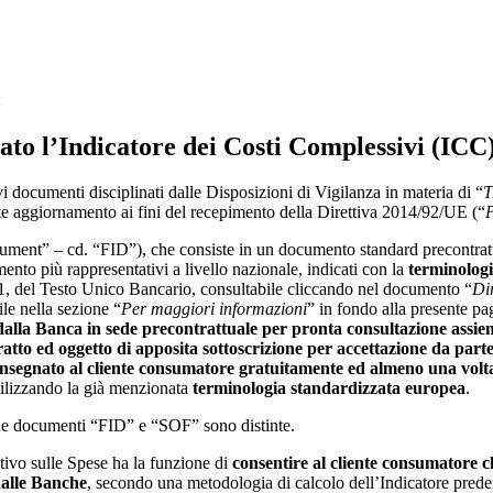
:
ato l’Indicatore dei Costi Complessivi (ICC)
 documenti disciplinati dalle Disposizioni di Vigilanza in materia di “
T
nte aggiornamento ai fini del recepimento della Direttiva 2014/92/UE (“
P
ent” – cd. “FID”), che consiste in un documento standard precontrattual
mento più rappresentativi a livello nazionale, indicati con la
terminolog
, del Testo Unico Bancario, consultabile cliccando nel documento “
Dir
ile nella sezione “
Per maggiori informazioni
” in fondo alla presente pa
dalla Banca
in sede precontrattuale per pronta consultazione assi
atto ed oggetto di apposita sottoscrizione per accettazione da part
nsegnato al cliente consumatore gratuitamente ed almeno una volt
tilizzando la già menzionata
terminologia standardizzata europea
.
due documenti “FID” e “SOF” sono distinte.
ivo sulle Spese ha la funzione di
consentire al cliente consumatore c
dalle Banche
, secondo una metodologia di calcolo dell’Indicatore predef