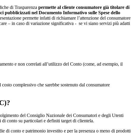
diche di Trasparenza
permette al cliente consumatore già titolare di
etici pubblicizzati nel Documento Informativo sulle Spese dello
resentazione permette infatti di richiamare l’attenzione del consumatore
care – in caso di variazione significativa - se vi siano servizi più adatti
agamento e non correlati all’utilizzo del Conto (come, ad esempio, il
o il costo complessivo che sarebbe sostenuto dal consumatore
CC)?
coinvolgimento del Consiglio Nazionale dei Consumatori e degli Utenti
 conto su particolari e definiti target di clientela.
ie di conto e patrimonio investito e per la presenza o meno di prodotti