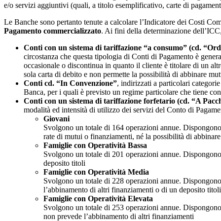
e/o servizi aggiuntivi (quali, a titolo esemplificativo, carte di pagament
Le Banche sono pertanto tenute a calcolare l’Indicatore dei Costi Comp
Pagamento commercializzato
. Ai fini della determinazione dell’ICC
Conti con un sistema di tariffazione “a consumo” (cd. “Ord
circostanza che questa tipologia di Conti di Pagamento è generalm
occasionale o discontinua in quanto il cliente è titolare di un alt
sola carta di debito e non permette la possibilità di abbinare mutu
Conti cd. “In Convenzione”
, indirizzati a particolari categor
Banca, per i quali è previsto un regime particolare che tiene cont
Conti con un sistema di tariffazione forfetario (cd. “A Pacc
modalità ed intensità di utilizzo dei servizi del Conto di Pagame
Giovani
Svolgono un totale di 164 operazioni annue. Dispongono di
rate di mutui o finanziamenti, né la possibilità di abbinare
Famiglie con Operatività Bassa
Svolgono un totale di 201 operazioni annue. Dispongono de
deposito titoli
Famiglie con Operatività Media
Svolgono un totale di 228 operazioni annue. Dispongono di
l’abbinamento di altri finanziamenti o di un deposito titoli
Famiglie con Operatività Elevata
Svolgono un totale di 253 operazioni annue. Dispongono di 
non prevede l’abbinamento di altri finanziamenti