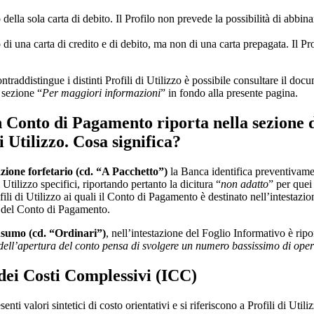
la sola carta di debito. Il Profilo non prevede la possibilità di abbinar
una carta di credito e di debito, ma non di una carta prepagata. Il Prof
ontraddistingue i distinti Profili di Utilizzo è possibile consultare il do
 sezione “
Per maggiori informazioni
” in fondo alla presente pagina.
 Conto di Pagamento riporta nella sezione d
i Utilizzo. Cosa significa?
zione forfetario (cd. “A Pacchetto”)
la Banca identifica preventivamen
Utilizzo specifici, riportando pertanto la dicitura “
non adatto
” per quei
li di Utilizzo ai quali il Conto di Pagamento è destinato nell’intestazi
e del Conto di Pagamento.
nsumo (cd. “Ordinari”)
, nell’intestazione del Foglio Informativo è ri
ell’apertura del conto pensa di svolgere un numero bassissimo di oper
 dei Costi Complessivi (ICC)
i valori sintetici di costo orientativi e si riferiscono a Profili di Utili