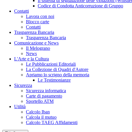
Il sistema di segnalazione delle violazioni (Whistl
Codice di Condotta Anticorruzione di Gruppo
Contatti
Lavora con noi
Blocco carte
Contatti
Trasparenza Bancaria
Trasparenza Bancaria
Comunicazione e News
Il Melograno
News
L'Arte e la Cultura
Le Pubblicazioni Editoriali
La Collezione di Quadri d'Autore
Apriamo lo scrigno della memoria
Le Testimonianze
Sicurezza
Sicurezza informatica
Carte di pagamento
Sportello ATM
Utilità
Calcolo Iban
Calcola il mutuo
Calcolo TAEG Affidamenti