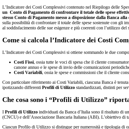
L’Indicatore dei Costi Complessivi contenuto nel Riepilogo delle Sp
un Conto di Pagamento di
confrontare il totale delle spese effet
stesso Conto di Pagamento messo a disposizione dalla Banca alla d
sulla possibilità di confrontare il totale delle spese sostenute con gli i
al soddisfacimento delle sue esigenze e più coerenti con l’utilizzo de
Come si calcola l’Indicatore dei Costi Com
L’Indicatore dei Costi Complessivi si ottiene sommando le due compon
Costi Fissi
, ossia tutte le voci di spesa che il cliente consumat
canone annuo e le spese di invio delle comunicazioni periodich
Costi Variabili
, ossia le spese e commissioni che il cliente con
Con particolare riferimento ai Costi Variabili, ciascuna Banca è tenut
ipotizzando differenti
Profili di Utilizzo
standardizzati, distinti per se
Che cosa sono i “Profili di Utilizzo” ripor
I
Profili di Utilizzo
individuati da Banca d’Italia sono il risultato di u
(CNCU) e dell’Associazione Bancaria Italiana (ABI). L’obiettivo di tale s
Ciascun Profilo di Utilizzo si distingue per numerosità e tipologia di 