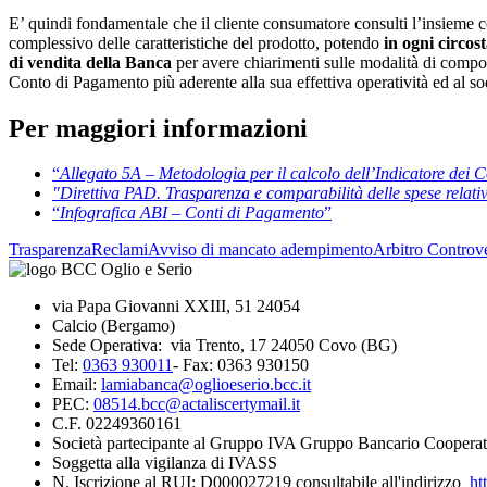
E’ quindi fondamentale che il cliente consumatore consulti l’insieme 
complessivo delle caratteristiche del prodotto, potendo
in ogni circos
di vendita della Banca
per avere chiarimenti sulle modalità di composiz
Conto di Pagamento più aderente alla sua effettiva operatività ed al so
Per maggiori informazioni
“
Allegato 5A – Metodologia per il calcolo dell’Indicatore dei 
"Direttiva PAD. Trasparenza e comparabilità delle spese relat
“
Infografica ABI – Conti di Pagamento
”
Trasparenza
Reclami
Avviso di mancato adempimento
Arbitro Controve
via Papa Giovanni XXIII, 51 24054
Calcio (Bergamo)
Sede Operativa: via Trento, 17 24050 Covo (BG)
Tel:
0363 930011
- Fax: 0363 930150
Email:
lamiabanca@oglioeserio.bcc.it
PEC:
08514.bcc@actaliscertymail.it
C.F. 02249360161
Società partecipante al Gruppo IVA Gruppo Bancario Cooperat
Soggetta alla vigilanza di IVASS
N. Iscrizione al RUI: D000027219 consultabile all'indirizzo
htt