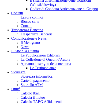
Il sistema di segnalazione delle violazioni
(Whistleblowing)
Codice di Condotta Anticorruzione di Gruppo
Contatti
Lavora con noi
Blocco carte
Contatti
Trasparenza Bancaria
Trasparenza Bancaria
Comunicazione e News
Il Melograno
News
L'Arte e la Cultura
Le Pubblicazioni Editoriali
La Collezione di Quadri d'Autore
Apriamo lo scrigno della memoria
Le Testimonianze
Sicurezza
Sicurezza informatica
Carte di pagamento
Sportello ATM
Utilità
Calcolo Iban
Calcola il mutuo
Calcolo TAEG Affidamenti