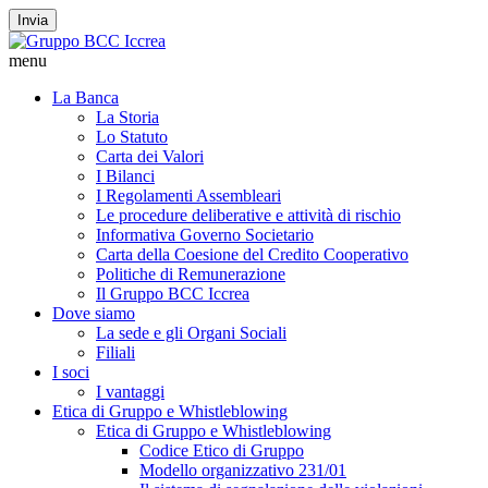
Invia
menu
La Banca
La Storia
Lo Statuto
Carta dei Valori
I Bilanci
I Regolamenti Assembleari
Le procedure deliberative e attività di rischio
Informativa Governo Societario
Carta della Coesione del Credito Cooperativo
Politiche di Remunerazione
Il Gruppo BCC Iccrea
Dove siamo
La sede e gli Organi Sociali
Filiali
I soci
I vantaggi
Etica di Gruppo e Whistleblowing
Etica di Gruppo e Whistleblowing
Codice Etico di Gruppo
Modello organizzativo 231/01