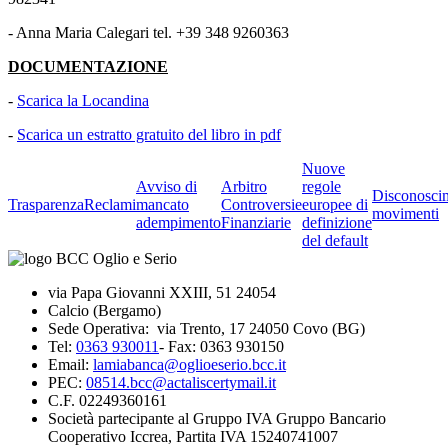
- Anna Maria Calegari tel. +39 348 9260363
DOCUMENTAZIONE
-
Scarica la Locandina
-
Scarica un estratto gratuito del libro in pdf
Nuove
Avviso di
Arbitro
regole
Disconosci
Trasparenza
Reclami
mancato
Controversie
europee di
movimenti
adempimento
Finanziarie
definizione
del default
via Papa Giovanni XXIII, 51 24054
Calcio (Bergamo)
Sede Operativa: via Trento, 17 24050 Covo (BG)
Tel:
0363 930011
- Fax: 0363 930150
Email:
lamiabanca@oglioeserio.bcc.it
PEC:
08514.bcc@actaliscertymail.it
C.F. 02249360161
Società partecipante al Gruppo IVA Gruppo Bancario
Cooperativo Iccrea, Partita IVA 15240741007