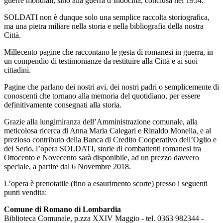
guerre mondiali, sino alla guerra d’Indocina, conclusa nel 1954.
SOLDATI non è dunque solo una semplice raccolta storiografica,
ma una pietra miliare nella storia e nella bibliografia della nostra
Città.
Millecento pagine che raccontano le gesta di romanesi in guerra, in
un compendio di testimonianze da restituire alla Città e ai suoi
cittadini.
Pagine che parlano dei nostri avi, dei nostri padri o semplicemente di
conoscenti che tornano alla memoria del quotidiano, per essere
definitivamente consegnati alla storia.
Grazie alla lungimiranza dell’Amministrazione comunale, alla
meticolosa ricerca di Anna Maria Calegari e Rinaldo Monella, e al
prezioso contributo della Banca di Credito Cooperativo dell’Oglio e
del Serio, l’opera SOLDATI, storie di combattenti romanesi tra
Ottocento e Novecento sarà disponibile, ad un prezzo davvero
speciale, a partire dal 6 Novembre 2018.
L’opera è prenotatile (fino a esaurimento scorte) presso i seguenti
punti vendita:
Comune di Romano di Lombardia
Biblioteca Comunale, p.zza XXIV Maggio - tel. 0363 982344 -