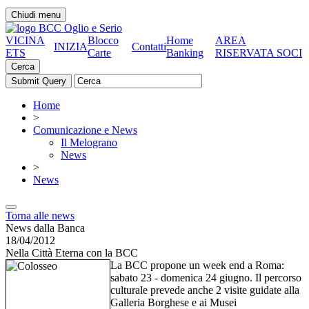
Chiudi menu
VICINA
Blocco
Home
AREA
INIZIA
Contatti
ETS
Carte
Banking
RISERVATA SOCI
Cerca
Home
>
Comunicazione e News
Il Melograno
News
>
News
Torna alle news
News dalla Banca
18/04/2012
Nella Città Eterna con la BCC
La BCC propone un week end a Roma:
sabato 23 - domenica 24 giugno. Il percorso
culturale prevede anche 2 visite guidate alla
Galleria Borghese e ai Musei