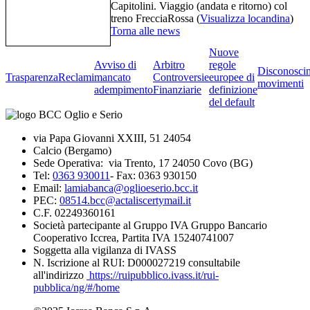
Capitolini. Viaggio (andata e ritorno) col
treno FrecciaRossa (
Visualizza locandina
)
Torna alle news
Nuove
Avviso di
Arbitro
regole
Disconosci
Trasparenza
Reclami
mancato
Controversie
europee di
movimenti
adempimento
Finanziarie
definizione
del default
via Papa Giovanni XXIII, 51 24054
Calcio (Bergamo)
Sede Operativa: via Trento, 17 24050 Covo (BG)
Tel:
0363 930011
- Fax: 0363 930150
Email:
lamiabanca@oglioeserio.bcc.it
PEC:
08514.bcc@actaliscertymail.it
C.F. 02249360161
Società partecipante al Gruppo IVA Gruppo Bancario
Cooperativo Iccrea, Partita IVA 15240741007
Soggetta alla vigilanza di IVASS
N. Iscrizione al RUI: D000027219 consultabile
all'indirizzo
https://ruipubblico.ivass.it/rui-
pubblica/ng/#/home