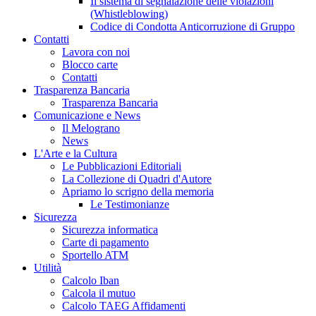
Il sistema di segnalazione delle violazioni
(Whistleblowing)
Codice di Condotta Anticorruzione di Gruppo
Contatti
Lavora con noi
Blocco carte
Contatti
Trasparenza Bancaria
Trasparenza Bancaria
Comunicazione e News
Il Melograno
News
L'Arte e la Cultura
Le Pubblicazioni Editoriali
La Collezione di Quadri d'Autore
Apriamo lo scrigno della memoria
Le Testimonianze
Sicurezza
Sicurezza informatica
Carte di pagamento
Sportello ATM
Utilità
Calcolo Iban
Calcola il mutuo
Calcolo TAEG Affidamenti