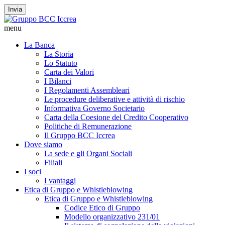
Invia
menu
La Banca
La Storia
Lo Statuto
Carta dei Valori
I Bilanci
I Regolamenti Assembleari
Le procedure deliberative e attività di rischio
Informativa Governo Societario
Carta della Coesione del Credito Cooperativo
Politiche di Remunerazione
Il Gruppo BCC Iccrea
Dove siamo
La sede e gli Organi Sociali
Filiali
I soci
I vantaggi
Etica di Gruppo e Whistleblowing
Etica di Gruppo e Whistleblowing
Codice Etico di Gruppo
Modello organizzativo 231/01