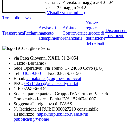
Carrara. 1^ visita: 2 maggio 2012 - 2^
visita: 22 maggio 2012
(Visualizza locandina)
Torna alle news
Nuove
Avviso di
Arbitro
regole
Disconosci
Trasparenza
Reclami
mancato
Controversie
europee di
movimenti
adempimento
Finanziarie
definizione
del default
via Papa Giovanni XXIII, 51 24054
Calcio (Bergamo)
Sede Operativa: via Trento, 17 24050 Covo (BG)
Tel:
0363 930011
- Fax: 0363 930150
Email:
lamiabanca@oglioeserio.bcc.it
PEC:
08514.bcc@actaliscertymail.it
C.F. 02249360161
Società partecipante al Gruppo IVA Gruppo Bancario
Cooperativo Iccrea, Partita IVA 15240741007
Soggetta alla vigilanza di IVASS
N. Iscrizione al RUI: D000027219 consultabile
all'indirizzo
https://ruipubblico.ivass.it/rui-
pubblica/ng/#/home