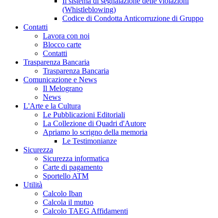
Il sistema di segnalazione delle violazioni
(Whistleblowing)
Codice di Condotta Anticorruzione di Gruppo
Contatti
Lavora con noi
Blocco carte
Contatti
Trasparenza Bancaria
Trasparenza Bancaria
Comunicazione e News
Il Melograno
News
L'Arte e la Cultura
Le Pubblicazioni Editoriali
La Collezione di Quadri d'Autore
Apriamo lo scrigno della memoria
Le Testimonianze
Sicurezza
Sicurezza informatica
Carte di pagamento
Sportello ATM
Utilità
Calcolo Iban
Calcola il mutuo
Calcolo TAEG Affidamenti