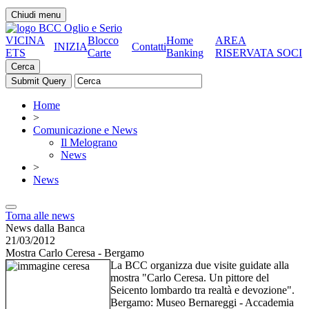
Chiudi menu
VICINA
Blocco
Home
AREA
INIZIA
Contatti
ETS
Carte
Banking
RISERVATA SOCI
Cerca
Home
>
Comunicazione e News
Il Melograno
News
>
News
Torna alle news
News dalla Banca
21/03/2012
Mostra Carlo Ceresa - Bergamo
La BCC organizza due visite guidate alla
mostra "Carlo Ceresa. Un pittore del
Seicento lombardo tra realtà e devozione".
Bergamo: Museo Bernareggi - Accademia