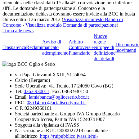
triennale - nelle classi dalla 1^ alla 4^, con votazione non inferiore
all'8. Le domande di partecipazione al Concorso e la
documentazione richiesta dovranno essere inviate alla BCC in busta
chiusa entro il 26 marzo 2012 (
Visualizza manifesto Bando di
Concorso
-
Visualizza modulo Domanda di partecipazione
)
Torna alle news
Nuove
Avviso di
Arbitro
regole
Disconosci
Trasparenza
Reclami
mancato
Controversie
europee di
movimenti
adempimento
Finanziarie
definizione
del default
via Papa Giovanni XXIII, 51 24054
Calcio (Bergamo)
Sede Operativa: via Trento, 17 24050 Covo (BG)
Tel:
0363 930011
- Fax: 0363 930150
Email:
lamiabanca@oglioeserio.bcc.it
PEC:
08514.bcc@actaliscertymail.it
C.F. 02249360161
Società partecipante al Gruppo IVA Gruppo Bancario
Cooperativo Iccrea, Partita IVA 15240741007
Soggetta alla vigilanza di IVASS
N. Iscrizione al RUI: D000027219 consultabile
all'indirizzo
https://ruipubblico.ivass.it/rui-