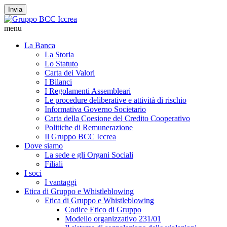
Invia
menu
La Banca
La Storia
Lo Statuto
Carta dei Valori
I Bilanci
I Regolamenti Assembleari
Le procedure deliberative e attività di rischio
Informativa Governo Societario
Carta della Coesione del Credito Cooperativo
Politiche di Remunerazione
Il Gruppo BCC Iccrea
Dove siamo
La sede e gli Organi Sociali
Filiali
I soci
I vantaggi
Etica di Gruppo e Whistleblowing
Etica di Gruppo e Whistleblowing
Codice Etico di Gruppo
Modello organizzativo 231/01