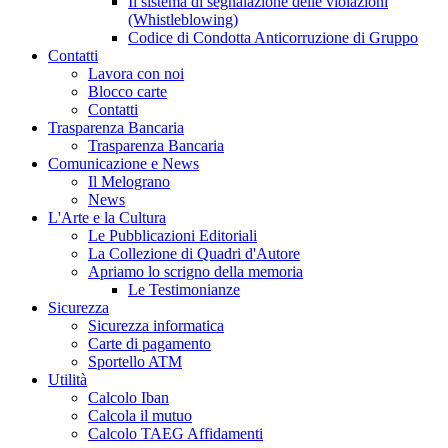
Il sistema di segnalazione delle violazioni
(Whistleblowing)
Codice di Condotta Anticorruzione di Gruppo
Contatti
Lavora con noi
Blocco carte
Contatti
Trasparenza Bancaria
Trasparenza Bancaria
Comunicazione e News
Il Melograno
News
L'Arte e la Cultura
Le Pubblicazioni Editoriali
La Collezione di Quadri d'Autore
Apriamo lo scrigno della memoria
Le Testimonianze
Sicurezza
Sicurezza informatica
Carte di pagamento
Sportello ATM
Utilità
Calcolo Iban
Calcola il mutuo
Calcolo TAEG Affidamenti