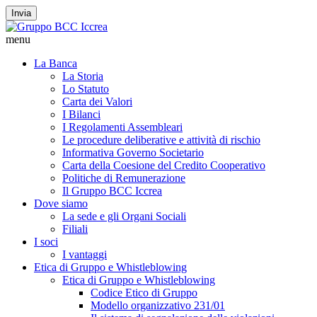
Invia
menu
La Banca
La Storia
Lo Statuto
Carta dei Valori
I Bilanci
I Regolamenti Assembleari
Le procedure deliberative e attività di rischio
Informativa Governo Societario
Carta della Coesione del Credito Cooperativo
Politiche di Remunerazione
Il Gruppo BCC Iccrea
Dove siamo
La sede e gli Organi Sociali
Filiali
I soci
I vantaggi
Etica di Gruppo e Whistleblowing
Etica di Gruppo e Whistleblowing
Codice Etico di Gruppo
Modello organizzativo 231/01