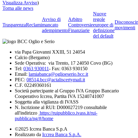
Visualizza Avviso
)
Torna alle news
Nuove
Avviso di
Arbitro
regole
Disconosci
Trasparenza
Reclami
mancato
Controversie
europee di
movimenti
adempimento
Finanziarie
definizione
del default
via Papa Giovanni XXIII, 51 24054
Calcio (Bergamo)
Sede Operativa: via Trento, 17 24050 Covo (BG)
Tel:
0363 930011
- Fax: 0363 930150
Email:
lamiabanca@oglioeserio.bcc.it
PEC:
08514.bcc@actaliscertymail.it
C.F. 02249360161
Società partecipante al Gruppo IVA Gruppo Bancario
Cooperativo Iccrea, Partita IVA 15240741007
Soggetta alla vigilanza di IVASS
N. Iscrizione al RUI: D000027219 consultabile
all'indirizzo
https://ruipubblico.ivass.it/rui-
pubblica/ng/#/home
©2025 Iccrea Banca S.p.A
Realizzato da
Iccrea Banca S.p.A.