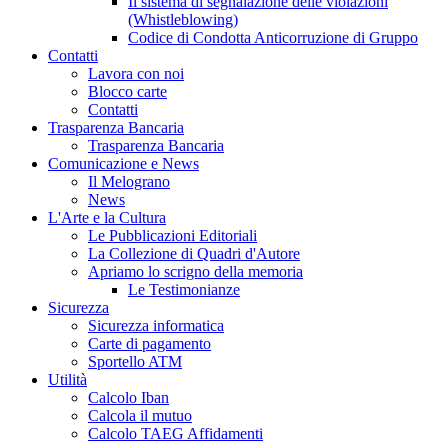
Il sistema di segnalazione delle violazioni
(Whistleblowing)
Codice di Condotta Anticorruzione di Gruppo
Contatti
Lavora con noi
Blocco carte
Contatti
Trasparenza Bancaria
Trasparenza Bancaria
Comunicazione e News
Il Melograno
News
L'Arte e la Cultura
Le Pubblicazioni Editoriali
La Collezione di Quadri d'Autore
Apriamo lo scrigno della memoria
Le Testimonianze
Sicurezza
Sicurezza informatica
Carte di pagamento
Sportello ATM
Utilità
Calcolo Iban
Calcola il mutuo
Calcolo TAEG Affidamenti