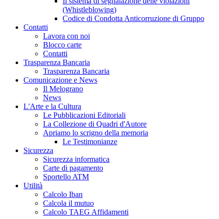
Il sistema di segnalazione delle violazioni
(Whistleblowing)
Codice di Condotta Anticorruzione di Gruppo
Contatti
Lavora con noi
Blocco carte
Contatti
Trasparenza Bancaria
Trasparenza Bancaria
Comunicazione e News
Il Melograno
News
L'Arte e la Cultura
Le Pubblicazioni Editoriali
La Collezione di Quadri d'Autore
Apriamo lo scrigno della memoria
Le Testimonianze
Sicurezza
Sicurezza informatica
Carte di pagamento
Sportello ATM
Utilità
Calcolo Iban
Calcola il mutuo
Calcolo TAEG Affidamenti