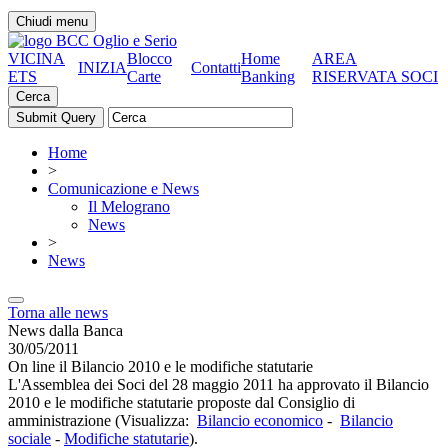
Chiudi menu
VICINA
Blocco
Home
AREA
INIZIA
Contatti
ETS
Carte
Banking
RISERVATA SOCI
Cerca
Home
>
Comunicazione e News
Il Melograno
News
>
News
Torna alle news
News dalla Banca
30/05/2011
On line il Bilancio 2010 e le modifiche statutarie
L'Assemblea dei Soci del 28 maggio 2011 ha approvato il Bilancio
2010 e le modifiche statutarie proposte dal Consiglio di
amministrazione (Visualizza:
Bilancio economico
-
Bilancio
sociale
-
Modifiche statutarie
).