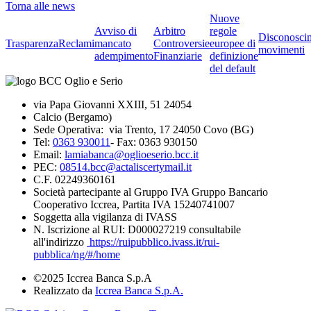
Torna alle news
Nuove
Avviso di
Arbitro
regole
Disconosci
Trasparenza
Reclami
mancato
Controversie
europee di
movimenti
adempimento
Finanziarie
definizione
del default
via Papa Giovanni XXIII, 51 24054
Calcio (Bergamo)
Sede Operativa: via Trento, 17 24050 Covo (BG)
Tel:
0363 930011
- Fax: 0363 930150
Email:
lamiabanca@oglioeserio.bcc.it
PEC:
08514.bcc@actaliscertymail.it
C.F. 02249360161
Società partecipante al Gruppo IVA Gruppo Bancario
Cooperativo Iccrea, Partita IVA 15240741007
Soggetta alla vigilanza di IVASS
N. Iscrizione al RUI: D000027219 consultabile
all'indirizzo
https://ruipubblico.ivass.it/rui-
pubblica/ng/#/home
©2025 Iccrea Banca S.p.A
Realizzato da
Iccrea Banca S.p.A.