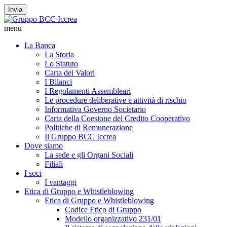
Invia
menu
La Banca
La Storia
Lo Statuto
Carta dei Valori
I Bilanci
I Regolamenti Assembleari
Le procedure deliberative e attività di rischio
Informativa Governo Societario
Carta della Coesione del Credito Cooperativo
Politiche di Remunerazione
Il Gruppo BCC Iccrea
Dove siamo
La sede e gli Organi Sociali
Filiali
I soci
I vantaggi
Etica di Gruppo e Whistleblowing
Etica di Gruppo e Whistleblowing
Codice Etico di Gruppo
Modello organizzativo 231/01