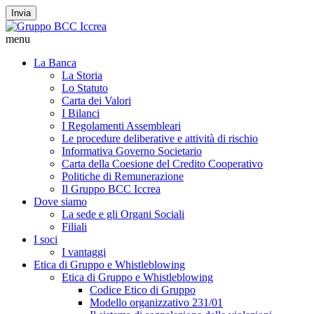
Invia
menu
La Banca
La Storia
Lo Statuto
Carta dei Valori
I Bilanci
I Regolamenti Assembleari
Le procedure deliberative e attività di rischio
Informativa Governo Societario
Carta della Coesione del Credito Cooperativo
Politiche di Remunerazione
Il Gruppo BCC Iccrea
Dove siamo
La sede e gli Organi Sociali
Filiali
I soci
I vantaggi
Etica di Gruppo e Whistleblowing
Etica di Gruppo e Whistleblowing
Codice Etico di Gruppo
Modello organizzativo 231/01