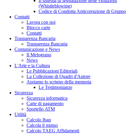
Il sistema di segnalazione delle violazioni
(Whistleblowing)
Codice di Condotta Anticorruzione di Gruppo
Contatti
Lavora con noi
Blocco carte
Contatti
Trasparenza Bancaria
Trasparenza Bancaria
Comunicazione e News
Il Melograno
News
L'Arte e la Cultura
Le Pubblicazioni Editoriali
La Collezione di Quadri d'Autore
Apriamo lo scrigno della memoria
Le Testimonianze
Sicurezza
Sicurezza informatica
Carte di pagamento
Sportello ATM
Utilità
Calcolo Iban
Calcola il mutuo
Calcolo TAEG Affidamenti