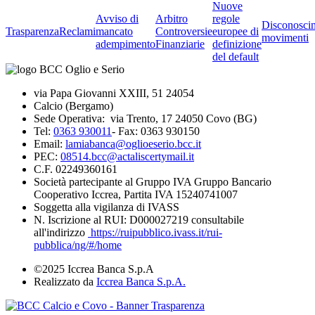
Nuove
Avviso di
Arbitro
regole
Disconosci
Trasparenza
Reclami
mancato
Controversie
europee di
movimenti
adempimento
Finanziarie
definizione
del default
via Papa Giovanni XXIII, 51 24054
Calcio (Bergamo)
Sede Operativa: via Trento, 17 24050 Covo (BG)
Tel:
0363 930011
- Fax: 0363 930150
Email:
lamiabanca@oglioeserio.bcc.it
PEC:
08514.bcc@actaliscertymail.it
C.F. 02249360161
Società partecipante al Gruppo IVA Gruppo Bancario
Cooperativo Iccrea, Partita IVA 15240741007
Soggetta alla vigilanza di IVASS
N. Iscrizione al RUI: D000027219 consultabile
all'indirizzo
https://ruipubblico.ivass.it/rui-
pubblica/ng/#/home
©2025 Iccrea Banca S.p.A
Realizzato da
Iccrea Banca S.p.A.