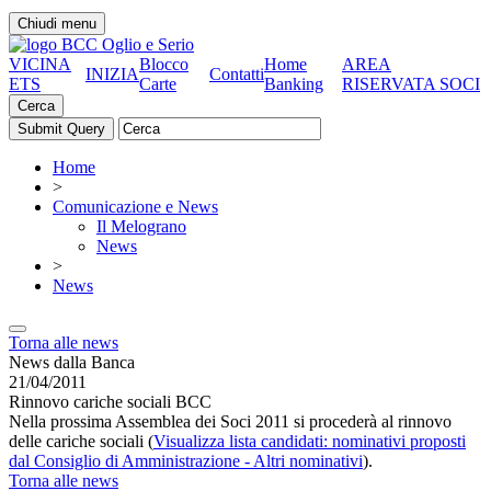
Chiudi menu
VICINA
Blocco
Home
AREA
INIZIA
Contatti
ETS
Carte
Banking
RISERVATA SOCI
Cerca
Home
>
Comunicazione e News
Il Melograno
News
>
News
Torna alle news
News dalla Banca
21/04/2011
Rinnovo cariche sociali BCC
Nella prossima Assemblea dei Soci 2011 si procederà al rinnovo
delle cariche sociali (
Visualizza lista candidati: nominativi proposti
dal Consiglio di Amministrazione - Altri nominativi
).
Torna alle news