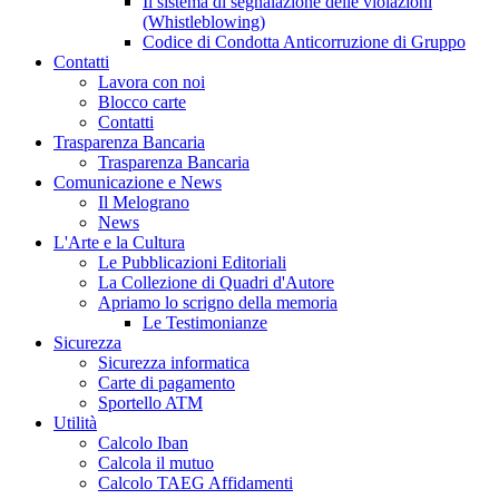
Il sistema di segnalazione delle violazioni
(Whistleblowing)
Codice di Condotta Anticorruzione di Gruppo
Contatti
Lavora con noi
Blocco carte
Contatti
Trasparenza Bancaria
Trasparenza Bancaria
Comunicazione e News
Il Melograno
News
L'Arte e la Cultura
Le Pubblicazioni Editoriali
La Collezione di Quadri d'Autore
Apriamo lo scrigno della memoria
Le Testimonianze
Sicurezza
Sicurezza informatica
Carte di pagamento
Sportello ATM
Utilità
Calcolo Iban
Calcola il mutuo
Calcolo TAEG Affidamenti