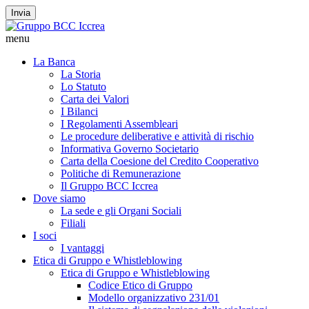
Invia
menu
La Banca
La Storia
Lo Statuto
Carta dei Valori
I Bilanci
I Regolamenti Assembleari
Le procedure deliberative e attività di rischio
Informativa Governo Societario
Carta della Coesione del Credito Cooperativo
Politiche di Remunerazione
Il Gruppo BCC Iccrea
Dove siamo
La sede e gli Organi Sociali
Filiali
I soci
I vantaggi
Etica di Gruppo e Whistleblowing
Etica di Gruppo e Whistleblowing
Codice Etico di Gruppo
Modello organizzativo 231/01