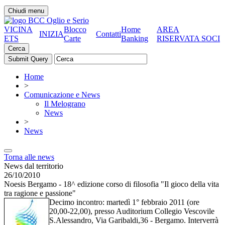
Chiudi menu
VICINA
Blocco
Home
AREA
INIZIA
Contatti
ETS
Carte
Banking
RISERVATA SOCI
Cerca
Home
>
Comunicazione e News
Il Melograno
News
>
News
Torna alle news
News dal territorio
26/10/2010
Noesis Bergamo - 18^ edizione corso di filosofia "Il gioco della vita
tra ragione e passione"
Decimo incontro: martedì 1° febbraio 2011 (ore
20,00-22,00), presso Auditorium Collegio Vescovile
S.Alessandro, Via Garibaldi,36 - Bergamo. Interverrà