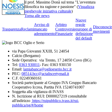
il prof. Massimo Donà sul tema "L'avventura
filosofica tra ragione e passione" (
Visualizza
pieghevole iniziativa culturale
)
Torna alle news
Nuove
Avviso di
Arbitro
regole
Disconosci
Trasparenza
Reclami
mancato
Controversie
europee di
movimenti
adempimento
Finanziarie
definizione
del default
via Papa Giovanni XXIII, 51 24054
Calcio (Bergamo)
Sede Operativa: via Trento, 17 24050 Covo (BG)
Tel:
0363 930011
- Fax: 0363 930150
Email:
lamiabanca@oglioeserio.bcc.it
PEC:
08514.bcc@actaliscertymail.it
C.F. 02249360161
Società partecipante al Gruppo IVA Gruppo Bancario
Cooperativo Iccrea, Partita IVA 15240741007
Soggetta alla vigilanza di IVASS
N. Iscrizione al RUI: D000027219 consultabile
all'indirizzo
https://ruipubblico.ivass.it/rui-
pubblica/ng/#/home