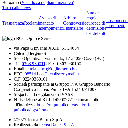
Bergamo (
Visualizza depliant iniziativa
)
Torna alle news
Nuove
Avviso di
Arbitro
regole
Disconosci
Trasparenza
Reclami
mancato
Controversie
europee di
movimenti
adempimento
Finanziarie
definizione
del default
via Papa Giovanni XXIII, 51 24054
Calcio (Bergamo)
Sede Operativa: via Trento, 17 24050 Covo (BG)
Tel:
0363 930011
- Fax: 0363 930150
Email:
lamiabanca@oglioeserio.bcc.it
PEC:
08514.bcc@actaliscertymail.it
C.F. 02249360161
Società partecipante al Gruppo IVA Gruppo Bancario
Cooperativo Iccrea, Partita IVA 15240741007
Soggetta alla vigilanza di IVASS
N. Iscrizione al RUI: D000027219 consultabile
all'indirizzo
https://ruipubblico.ivass.it/rui-
pubblica/ng/#/home
©2025 Iccrea Banca S.p.A
Realizzato da
Iccrea Banca S.p.A.