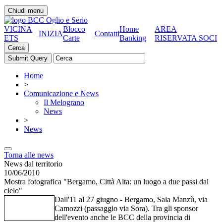
Chiudi menu
VICINA
Blocco
Home
AREA
INIZIA
Contatti
ETS
Carte
Banking
RISERVATA SOCI
Cerca
Home
>
Comunicazione e News
Il Melograno
News
>
News
Torna alle news
News dal territorio
10/06/2010
Mostra fotografica "Bergamo, Città Alta: un luogo a due passi dal
cielo"
Dall'11 al 27 giugno - Bergamo, Sala Manzù, via
Camozzi (passaggio via Sora). Tra gli sponsor
dell'evento anche le BCC della provincia di