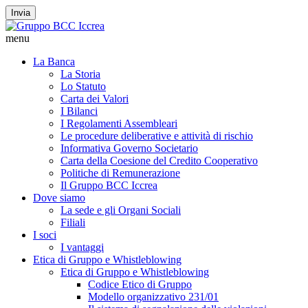
Invia
menu
La Banca
La Storia
Lo Statuto
Carta dei Valori
I Bilanci
I Regolamenti Assembleari
Le procedure deliberative e attività di rischio
Informativa Governo Societario
Carta della Coesione del Credito Cooperativo
Politiche di Remunerazione
Il Gruppo BCC Iccrea
Dove siamo
La sede e gli Organi Sociali
Filiali
I soci
I vantaggi
Etica di Gruppo e Whistleblowing
Etica di Gruppo e Whistleblowing
Codice Etico di Gruppo
Modello organizzativo 231/01