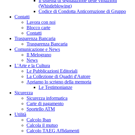
Il sistema di segnalazione delle violazioni
(Whistleblowing)
Codice di Condotta Anticorruzione di Gruppo
Contatti
Lavora con noi
Blocco carte
Contatti
Trasparenza Bancaria
Trasparenza Bancaria
Comunicazione e News
Il Melograno
News
L'Arte e la Cultura
Le Pubblicazioni Editoriali
La Collezione di Quadri d'Autore
Apriamo lo scrigno della memoria
Le Testimonianze
Sicurezza
Sicurezza informatica
Carte di pagamento
Sportello ATM
Utilità
Calcolo Iban
Calcola il mutuo
Calcolo TAEG Affidamenti