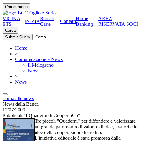
Chiudi menu
VICINA
Blocco
Home
AREA
INIZIA
Contatti
ETS
Carte
Banking
RISERVATA SOCI
Cerca
Home
>
Comunicazione e News
Il Melograno
News
>
News
Torna alle news
News dalla Banca
17/07/2009
Pubblicati "I Quaderni di CooperniCo"
Tre piccoli "Quaderni" per diffondere e valorizzare
un grande patrimonio di valori e di idee, i valori e le
idee della cooperazione di credito.
L'iniziativa editoriale è stata promossa dalla