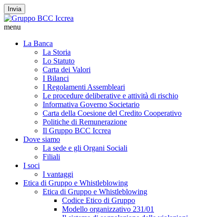
Invia
menu
La Banca
La Storia
Lo Statuto
Carta dei Valori
I Bilanci
I Regolamenti Assembleari
Le procedure deliberative e attività di rischio
Informativa Governo Societario
Carta della Coesione del Credito Cooperativo
Politiche di Remunerazione
Il Gruppo BCC Iccrea
Dove siamo
La sede e gli Organi Sociali
Filiali
I soci
I vantaggi
Etica di Gruppo e Whistleblowing
Etica di Gruppo e Whistleblowing
Codice Etico di Gruppo
Modello organizzativo 231/01