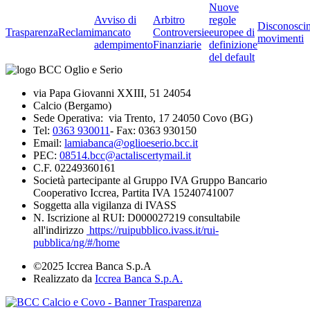
Nuove
Avviso di
Arbitro
regole
Disconosci
Trasparenza
Reclami
mancato
Controversie
europee di
movimenti
adempimento
Finanziarie
definizione
del default
via Papa Giovanni XXIII, 51 24054
Calcio (Bergamo)
Sede Operativa: via Trento, 17 24050 Covo (BG)
Tel:
0363 930011
- Fax: 0363 930150
Email:
lamiabanca@oglioeserio.bcc.it
PEC:
08514.bcc@actaliscertymail.it
C.F. 02249360161
Società partecipante al Gruppo IVA Gruppo Bancario
Cooperativo Iccrea, Partita IVA 15240741007
Soggetta alla vigilanza di IVASS
N. Iscrizione al RUI: D000027219 consultabile
all'indirizzo
https://ruipubblico.ivass.it/rui-
pubblica/ng/#/home
©2025 Iccrea Banca S.p.A
Realizzato da
Iccrea Banca S.p.A.