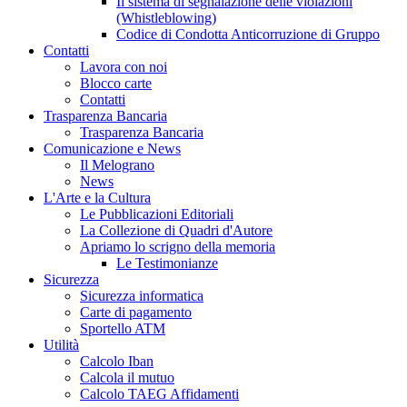
Il sistema di segnalazione delle violazioni
(Whistleblowing)
Codice di Condotta Anticorruzione di Gruppo
Contatti
Lavora con noi
Blocco carte
Contatti
Trasparenza Bancaria
Trasparenza Bancaria
Comunicazione e News
Il Melograno
News
L'Arte e la Cultura
Le Pubblicazioni Editoriali
La Collezione di Quadri d'Autore
Apriamo lo scrigno della memoria
Le Testimonianze
Sicurezza
Sicurezza informatica
Carte di pagamento
Sportello ATM
Utilità
Calcolo Iban
Calcola il mutuo
Calcolo TAEG Affidamenti