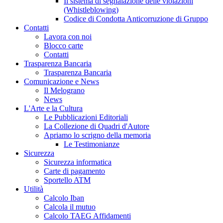
Il sistema di segnalazione delle violazioni
(Whistleblowing)
Codice di Condotta Anticorruzione di Gruppo
Contatti
Lavora con noi
Blocco carte
Contatti
Trasparenza Bancaria
Trasparenza Bancaria
Comunicazione e News
Il Melograno
News
L'Arte e la Cultura
Le Pubblicazioni Editoriali
La Collezione di Quadri d'Autore
Apriamo lo scrigno della memoria
Le Testimonianze
Sicurezza
Sicurezza informatica
Carte di pagamento
Sportello ATM
Utilità
Calcolo Iban
Calcola il mutuo
Calcolo TAEG Affidamenti