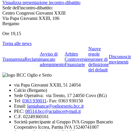
Visualizza presentazione incontro-dibattito
Sede dell'incontro-dibattito:
Centro Congressi Giovanni XXIII
Via Papa Giovanni XXIII, 106
Bergamo
Ore 19,15
Torna alle news
Nuove
Avviso di
Arbitro
regole
Disconosci
Trasparenza
Reclami
mancato
Controversie
europee di
movimenti
adempimento
Finanziarie
definizione
del default
via Papa Giovanni XXIII, 51 24054
Calcio (Bergamo)
Sede Operativa: via Trento, 17 24050 Covo (BG)
Tel:
0363 930011
- Fax: 0363 930150
Email:
lamiabanca@oglioeserio.bcc.it
PEC:
08514.bcc@actaliscertymail.it
C.F. 02249360161
Società partecipante al Gruppo IVA Gruppo Bancario
Cooperativo Iccrea, Partita IVA 15240741007