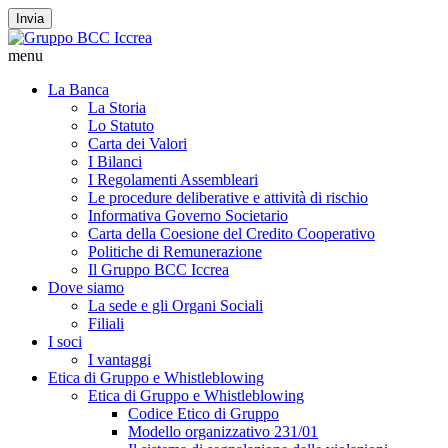
Invia
menu
La Banca
La Storia
Lo Statuto
Carta dei Valori
I Bilanci
I Regolamenti Assembleari
Le procedure deliberative e attività di rischio
Informativa Governo Societario
Carta della Coesione del Credito Cooperativo
Politiche di Remunerazione
Il Gruppo BCC Iccrea
Dove siamo
La sede e gli Organi Sociali
Filiali
I soci
I vantaggi
Etica di Gruppo e Whistleblowing
Etica di Gruppo e Whistleblowing
Codice Etico di Gruppo
Modello organizzativo 231/01