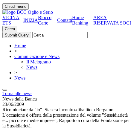
Chiudi menu
VICINA
Blocco
Home
AREA
INIZIA
Contatti
ETS
Carte
Banking
RISERVATA SOCI
Cerca
Home
>
Comunicazione e News
Il Melograno
News
>
News
Torna alle news
News dalla Banca
23/06/2009
Ricominciare da "io". Stasera incontro-dibattito a Bergamo
L'occasione è offerta dalla presentazione del volume "Sussidiarietà
e... piccole e medie imprese", Rapporto a cura della Fondazione per
la Sussidiarietà.