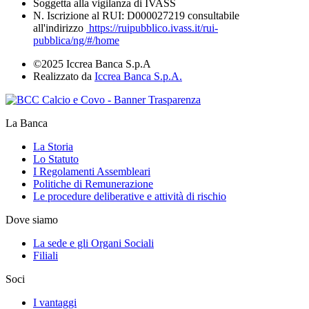
Soggetta alla vigilanza di IVASS
N. Iscrizione al RUI: D000027219 consultabile
all'indirizzo
https://ruipubblico.ivass.it/rui-
pubblica/ng/#/home
©2025 Iccrea Banca S.p.A
Realizzato da
Iccrea Banca S.p.A.
La Banca
La Storia
Lo Statuto
I Regolamenti Assembleari
Politiche di Remunerazione
Le procedure deliberative e attività di rischio
Dove siamo
La sede e gli Organi Sociali
Filiali
Soci
I vantaggi