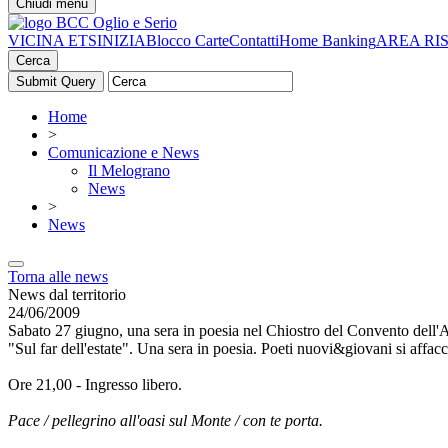
Chiudi menu
VICINA ETS
INIZIA
Blocco Carte
Contatti
Home Banking
AREA RI
Cerca
Home
>
Comunicazione e News
Il Melograno
News
>
News
Torna alle news
News dal territorio
24/06/2009
Sabato 27 giugno, una sera in poesia nel Chiostro del Convento dell
"Sul far dell'estate". Una sera in poesia. Poeti nuovi&giovani si affac
Ore 21,00 - Ingresso libero.
Pace / pellegrino all'oasi sul Monte / con te porta.