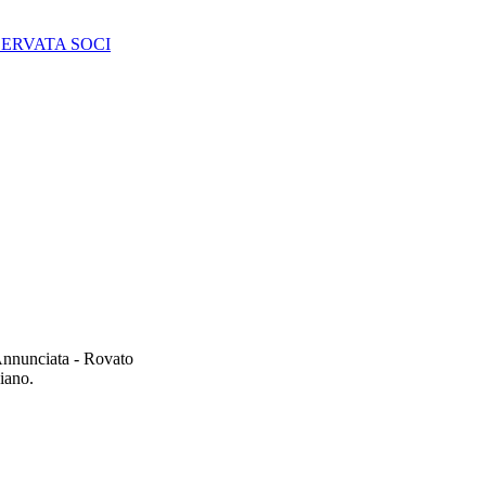
SERVATA SOCI
'Annunciata - Rovato
ciano.