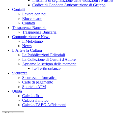
Il sistema di segnalazione delle violazioni (Whistl
Codice di Condotta Anticorruzione di Gruppo
Contatti
Lavora con noi
Blocco carte
Contatti
Trasparenza Bancaria
Trasparenza Bancaria
Comunicazione e News
Il Melograno
News
L'Arte e la Cultura
Le Pubblicazioni Editoriali
La Collezione di Quadri d'Autore
Apriamo lo scrigno della memoria
Le Testimonianze
Sicurezza
Sicurezza informatica
Carte di pagamento
Sportello ATM
Utilità
Calcolo Iban
Calcola il mutuo
Calcolo TAEG Affidamenti