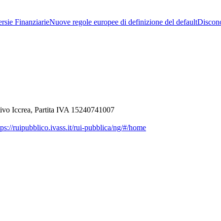
rsie Finanziarie
Nuove regole europee di definizione del default
Discon
ivo Iccrea, Partita IVA 15240741007
ps://ruipubblico.ivass.it/rui-pubblica/ng/#/home