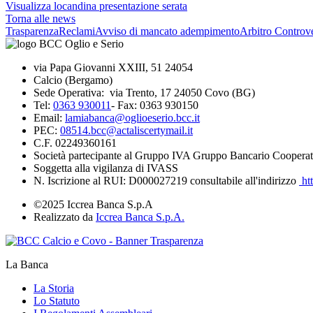
Visualizza locandina presentazione serata
Torna alle news
Trasparenza
Reclami
Avviso di mancato adempimento
Arbitro Controve
via Papa Giovanni XXIII, 51 24054
Calcio (Bergamo)
Sede Operativa: via Trento, 17 24050 Covo (BG)
Tel:
0363 930011
- Fax: 0363 930150
Email:
lamiabanca@oglioeserio.bcc.it
PEC:
08514.bcc@actaliscertymail.it
C.F. 02249360161
Società partecipante al Gruppo IVA Gruppo Bancario Cooperat
Soggetta alla vigilanza di IVASS
N. Iscrizione al RUI: D000027219 consultabile all'indirizzo
htt
©2025 Iccrea Banca S.p.A
Realizzato da
Iccrea Banca S.p.A.
La Banca
La Storia
Lo Statuto