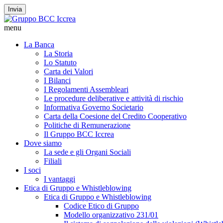
Invia
menu
La Banca
La Storia
Lo Statuto
Carta dei Valori
I Bilanci
I Regolamenti Assembleari
Le procedure deliberative e attività di rischio
Informativa Governo Societario
Carta della Coesione del Credito Cooperativo
Politiche di Remunerazione
Il Gruppo BCC Iccrea
Dove siamo
La sede e gli Organi Sociali
Filiali
I soci
I vantaggi
Etica di Gruppo e Whistleblowing
Etica di Gruppo e Whistleblowing
Codice Etico di Gruppo
Modello organizzativo 231/01