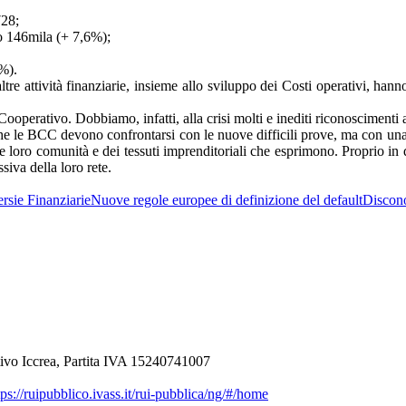
728;
io 146mila (+ 7,6%);
9%).
e altre attività finanziarie, insieme allo sviluppo dei Costi operativi, h
 Cooperativo. Dobbiamo, infatti, alla crisi molti e inediti riconoscimenti 
, anche le BCC devono confrontarsi con le nuove difficili prove, ma con u
le loro comunità e dei tessuti imprenditoriali che esprimono. Proprio in
siva della loro rete.
rsie Finanziarie
Nuove regole europee di definizione del default
Discon
ivo Iccrea, Partita IVA 15240741007
ps://ruipubblico.ivass.it/rui-pubblica/ng/#/home