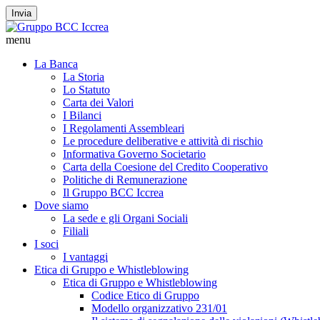
Invia
menu
La Banca
La Storia
Lo Statuto
Carta dei Valori
I Bilanci
I Regolamenti Assembleari
Le procedure deliberative e attività di rischio
Informativa Governo Societario
Carta della Coesione del Credito Cooperativo
Politiche di Remunerazione
Il Gruppo BCC Iccrea
Dove siamo
La sede e gli Organi Sociali
Filiali
I soci
I vantaggi
Etica di Gruppo e Whistleblowing
Etica di Gruppo e Whistleblowing
Codice Etico di Gruppo
Modello organizzativo 231/01