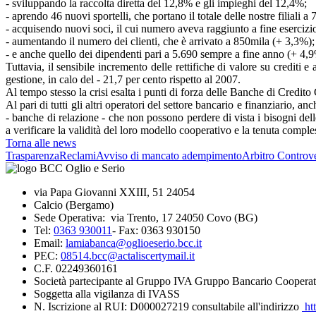
- sviluppando la raccolta diretta del 12,8% e gli impieghi del 12,4%;
- aprendo 46 nuovi sportelli, che portano il totale delle nostre filiali a 
- acquisendo nuovi soci, il cui numero aveva raggiunto a fine eserciz
- aumentando il numero dei clienti, che è arrivato a 850mila (+ 3,3%);
- e anche quello dei dipendenti pari a 5.690 sempre a fine anno (+ 4,
Tuttavia, il sensibile incremento delle rettifiche di valore su crediti 
gestione, in calo del - 21,7 per cento rispetto al 2007.
Al tempo stesso la crisi esalta i punti di forza delle Banche di Credito
Al pari di tutti gli altri operatori del settore bancario e finanziario
- banche di relazione - che non possono perdere di vista i bisogni del
a verificare la validità del loro modello cooperativo e la tenuta comples
Torna alle news
Trasparenza
Reclami
Avviso di mancato adempimento
Arbitro Controve
via Papa Giovanni XXIII, 51 24054
Calcio (Bergamo)
Sede Operativa: via Trento, 17 24050 Covo (BG)
Tel:
0363 930011
- Fax: 0363 930150
Email:
lamiabanca@oglioeserio.bcc.it
PEC:
08514.bcc@actaliscertymail.it
C.F. 02249360161
Società partecipante al Gruppo IVA Gruppo Bancario Cooperat
Soggetta alla vigilanza di IVASS
N. Iscrizione al RUI: D000027219 consultabile all'indirizzo
htt