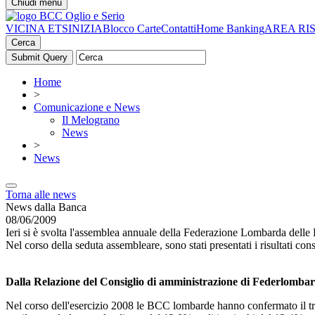
Chiudi menu
VICINA ETS
INIZIA
Blocco Carte
Contatti
Home Banking
AREA RI
Cerca
Home
>
Comunicazione e News
Il Melograno
News
>
News
Torna alle news
News dalla Banca
08/06/2009
Ieri si è svolta l'assemblea annuale della Federazione Lombarda dell
Nel corso della seduta assembleare, sono stati presentati i risultati c
Dalla Relazione del Consiglio di amministrazione di Federlomba
Nel corso dell'esercizio 2008 le BCC lombarde hanno confermato il tren