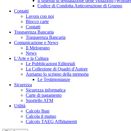
Il sistema di segnalazione delle violazioni (Whistl
Codice di Condotta Anticorruzione di Gruppo
Contatti
Lavora con noi
Blocco carte
Contatti
Trasparenza Bancaria
Trasparenza Bancaria
Comunicazione e News
Il Melograno
News
L'Arte e la Cultura
Le Pubblicazioni Editoriali
La Collezione di Quadri d'Autore
Apriamo lo scrigno della memoria
Le Testimonianze
Sicurezza
Sicurezza informatica
Carte di pagamento
Sportello ATM
Utilità
Calcolo Iban
Calcola il mutuo
Calcolo TAEG Affidamenti