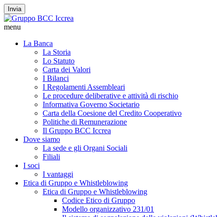
Invia
menu
La Banca
La Storia
Lo Statuto
Carta dei Valori
I Bilanci
I Regolamenti Assembleari
Le procedure deliberative e attività di rischio
Informativa Governo Societario
Carta della Coesione del Credito Cooperativo
Politiche di Remunerazione
Il Gruppo BCC Iccrea
Dove siamo
La sede e gli Organi Sociali
Filiali
I soci
I vantaggi
Etica di Gruppo e Whistleblowing
Etica di Gruppo e Whistleblowing
Codice Etico di Gruppo
Modello organizzativo 231/01