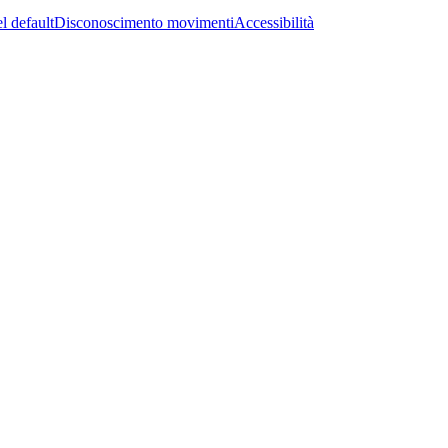
l default
Disconoscimento movimenti
Accessibilità