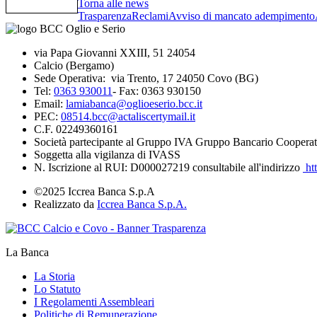
Torna alle news
Trasparenza
Reclami
Avviso di mancato adempimento
via Papa Giovanni XXIII, 51 24054
Calcio (Bergamo)
Sede Operativa: via Trento, 17 24050 Covo (BG)
Tel:
0363 930011
- Fax: 0363 930150
Email:
lamiabanca@oglioeserio.bcc.it
PEC:
08514.bcc@actaliscertymail.it
C.F. 02249360161
Società partecipante al Gruppo IVA Gruppo Bancario Cooperat
Soggetta alla vigilanza di IVASS
N. Iscrizione al RUI: D000027219 consultabile all'indirizzo
htt
©2025 Iccrea Banca S.p.A
Realizzato da
Iccrea Banca S.p.A.
La Banca
La Storia
Lo Statuto
I Regolamenti Assembleari
Politiche di Remunerazione