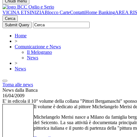
Chiudi menu
VICINA ETS
INIZIA
Blocco Carte
Contatti
Home Banking
AREA RI
Cerca
Home
>
Comunicazione e News
Il Melograno
News
>
News
Torna alle news
News dalla Banca
16/04/2009
E' in edicola il 10° volume della collana "Pittori Bergamaschi" spon
Il volume è dedicato al pittore Michelangelo Merisi de
Michelangelo Merisi nasce a Milano da famiglia berg
del Seicento. La sua attività è documentata principal
pittorica italiana e il punto di partenza della "pittura 