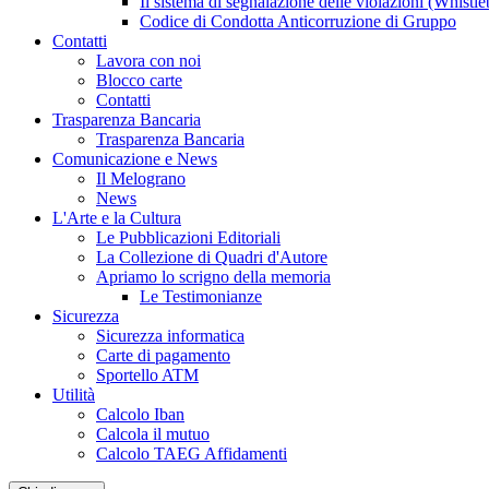
Il sistema di segnalazione delle violazioni (Whistl
Codice di Condotta Anticorruzione di Gruppo
Contatti
Lavora con noi
Blocco carte
Contatti
Trasparenza Bancaria
Trasparenza Bancaria
Comunicazione e News
Il Melograno
News
L'Arte e la Cultura
Le Pubblicazioni Editoriali
La Collezione di Quadri d'Autore
Apriamo lo scrigno della memoria
Le Testimonianze
Sicurezza
Sicurezza informatica
Carte di pagamento
Sportello ATM
Utilità
Calcolo Iban
Calcola il mutuo
Calcolo TAEG Affidamenti