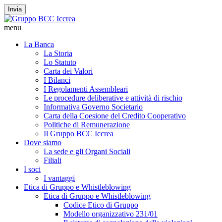
Invia
menu
La Banca
La Storia
Lo Statuto
Carta dei Valori
I Bilanci
I Regolamenti Assembleari
Le procedure deliberative e attività di rischio
Informativa Governo Societario
Carta della Coesione del Credito Cooperativo
Politiche di Remunerazione
Il Gruppo BCC Iccrea
Dove siamo
La sede e gli Organi Sociali
Filiali
I soci
I vantaggi
Etica di Gruppo e Whistleblowing
Etica di Gruppo e Whistleblowing
Codice Etico di Gruppo
Modello organizzativo 231/01