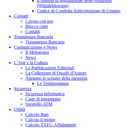
Il sistema di segnalazione delle violazioni
(Whistleblowing)
Codice di Condotta Anticorruzione di Gruppo
Contatti
Lavora con noi
Blocco carte
Contatti
Trasparenza Bancaria
Trasparenza Bancaria
Comunicazione e News
Il Melograno
News
L'Arte e la Cultura
Le Pubblicazioni Editoriali
La Collezione di Quadri d'Autore
Apriamo lo scrigno della memoria
Le Testimonianze
Sicurezza
Sicurezza informatica
Carte di pagamento
Sportello ATM
Utilità
Calcolo Iban
Calcola il mutuo
Calcolo TAEG Affidamenti