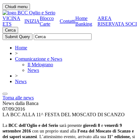
Chiudi menu
VICINA
Blocco
Home
AREA
INIZIA
Contatti
ETS
Carte
Banking
RISERVATA SOCI
Cerca
Home
>
Comunicazione e News
Il Melograno
News
>
News
Torna alle news
News dalla Banca
07/09/2016
LA BCC ALLA 11^ FESTA DEL MOSCATO DI SCANZO
La
BCC dell'Oglio e del Serio
sarà presente
giovedì 8
e
venerdì 9
settembre
2016
con un proprio stand alla
Festa del Moscato di Scanzo e
dei sapori scanzesi
. L’attesissimo
evento,
arrivato alla sua
11° edizione,
si