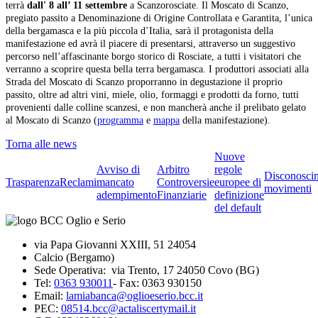
terrà
dall'
8 all’ 11 settembre
a Scanzorosciate. Il Moscato di Scanzo,
pregiato passito a Denominazione di Origine Controllata e Garantita, l’unica
della bergamasca e la più piccola d’Italia, sarà il protagonista della
manifestazione ed avrà il piacere di presentarsi, attraverso un suggestivo
percorso nell’affascinante borgo storico di Rosciate, a tutti i visitatori che
verranno a scoprire questa bella terra bergamasca. I produttori associati alla
Strada del Moscato di Scanzo proporranno in degustazione il proprio
passito, oltre ad altri vini, miele, olio, formaggi e prodotti da forno, tutti
provenienti dalle colline scanzesi, e non mancherà anche il prelibato gelato
al Moscato di Scanzo (
programma
e
mappa
della manifestazione).
Torna alle news
Nuove
Avviso di
Arbitro
regole
Disconosci
Trasparenza
Reclami
mancato
Controversie
europee di
movimenti
adempimento
Finanziarie
definizione
del default
via Papa Giovanni XXIII, 51 24054
Calcio (Bergamo)
Sede Operativa: via Trento, 17 24050 Covo (BG)
Tel:
0363 930011
- Fax: 0363 930150
Email:
lamiabanca@oglioeserio.bcc.it
PEC:
08514.bcc@actaliscertymail.it