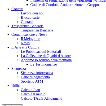
Il sistema di segnalazione delle violazioni (Whistl
Codice di Condotta Anticorruzione di Gruppo
Contatti
Lavora con noi
Blocco carte
Contatti
Trasparenza Bancaria
Trasparenza Bancaria
Comunicazione e News
Il Melograno
News
L'Arte e la Cultura
Le Pubblicazioni Editoriali
La Collezione di Quadri d'Autore
Apriamo lo scrigno della memoria
Le Testimonianze
Sicurezza
Sicurezza informatica
Carte di pagamento
Sportello ATM
Utilità
Calcolo Iban
Calcola il mutuo
Calcolo TAEG Affidamenti