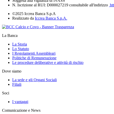
Soggetta alla vigilanza di IVASS
N. Iscrizione al RUI: D000027219 consultabile all'indirizzo
htt
©2025 Iccrea Banca S.p.A
Realizzato da
Iccrea Banca S.p.A.
La Banca
La Storia
Lo Statuto
I Regolamenti Assembleari
Politiche di Remunerazione
Le procedure deliberative e attività di rischio
Dove siamo
La sede e gli Organi Sociali
Filiali
Soci
I vantaggi
Comunicazione e News