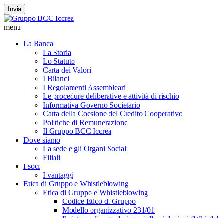
Invia
menu
La Banca
La Storia
Lo Statuto
Carta dei Valori
I Bilanci
I Regolamenti Assembleari
Le procedure deliberative e attività di rischio
Informativa Governo Societario
Carta della Coesione del Credito Cooperativo
Politiche di Remunerazione
Il Gruppo BCC Iccrea
Dove siamo
La sede e gli Organi Sociali
Filiali
I soci
I vantaggi
Etica di Gruppo e Whistleblowing
Etica di Gruppo e Whistleblowing
Codice Etico di Gruppo
Modello organizzativo 231/01