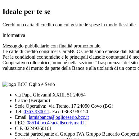
Ideale per te se
Cerchi una carta di credito con cui gestire le spese in modo flessibile.
Informativa
Messaggio pubblicitario con finalità promozionale.
Le carte di credito consumer CartaBCC Credit sono emesse dall'Istitu
Per le condizioni economiche e le principali clausole contrattuali è nece
Cooperativo collocatrice, nonché nella sezione “Trasparenza” del sito
valutazione di merito da parte della Banca e alla titolarità di un cont
via Papa Giovanni XXIII, 51 24054
Calcio (Bergamo)
Sede Operativa: via Trento, 17 24050 Covo (BG)
Tel:
0363 930011
- Fax: 0363 930150
Email:
lamiabanca@oglioeserio.bcc.it
PEC:
08514.bcc@actaliscertymail.it
C.F. 02249360161
Società partecipante al Gruppo IVA Gruppo Bancario Cooperat