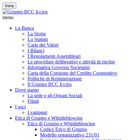
Invia
menu
La Banca
La Storia
Lo Statuto
Carta dei Valori
I Bilanci
I Regolamenti Assembleari
Le procedure deliberative e attività di rischio
Informativa Governo Societario
Carta della Coesione del Credito Cooperativo
Politiche di Remunerazione
Il Gruppo BCC Iccrea
Dove siamo
La sede e gli Organi Sociali
Filiali
I soci
I vantaggi
Etica di Gruppo e Whistleblowing
Etica di Gruppo e Whistleblowing
Codice Etico di Gruppo
Modello organizzativo 231/01