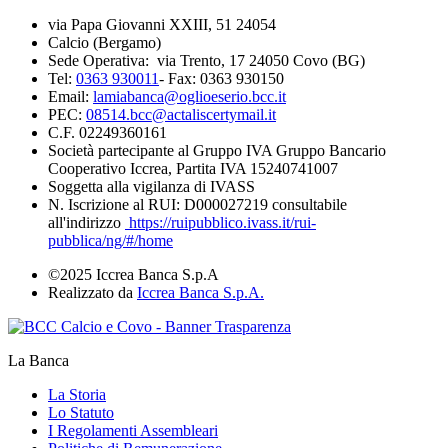
via Papa Giovanni XXIII, 51 24054
Calcio (Bergamo)
Sede Operativa: via Trento, 17 24050 Covo (BG)
Tel:
0363 930011
- Fax: 0363 930150
Email:
lamiabanca@oglioeserio.bcc.it
PEC:
08514.bcc@actaliscertymail.it
C.F. 02249360161
Società partecipante al Gruppo IVA Gruppo Bancario
Cooperativo Iccrea, Partita IVA 15240741007
Soggetta alla vigilanza di IVASS
N. Iscrizione al RUI: D000027219 consultabile
all'indirizzo
https://ruipubblico.ivass.it/rui-
pubblica/ng/#/home
©2025 Iccrea Banca S.p.A
Realizzato da
Iccrea Banca S.p.A.
La Banca
La Storia
Lo Statuto
I Regolamenti Assembleari