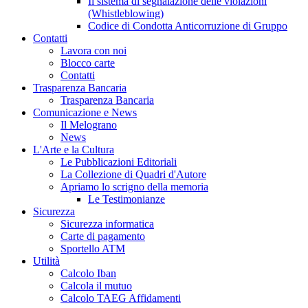
Il sistema di segnalazione delle violazioni
(Whistleblowing)
Codice di Condotta Anticorruzione di Gruppo
Contatti
Lavora con noi
Blocco carte
Contatti
Trasparenza Bancaria
Trasparenza Bancaria
Comunicazione e News
Il Melograno
News
L'Arte e la Cultura
Le Pubblicazioni Editoriali
La Collezione di Quadri d'Autore
Apriamo lo scrigno della memoria
Le Testimonianze
Sicurezza
Sicurezza informatica
Carte di pagamento
Sportello ATM
Utilità
Calcolo Iban
Calcola il mutuo
Calcolo TAEG Affidamenti