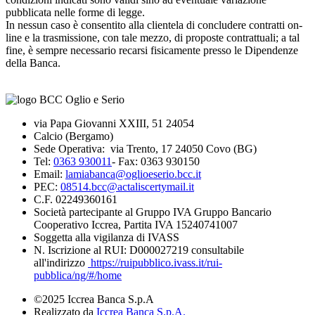
pubblicata nelle forme di legge.
In nessun caso è consentito alla clientela di concludere contratti on-
line e la trasmissione, con tale mezzo, di proposte contrattuali; a tal
fine, è sempre necessario recarsi fisicamente presso le Dipendenze
della Banca.
via Papa Giovanni XXIII, 51 24054
Calcio (Bergamo)
Sede Operativa: via Trento, 17 24050 Covo (BG)
Tel:
0363 930011
- Fax: 0363 930150
Email:
lamiabanca@oglioeserio.bcc.it
PEC:
08514.bcc@actaliscertymail.it
C.F. 02249360161
Società partecipante al Gruppo IVA Gruppo Bancario
Cooperativo Iccrea, Partita IVA 15240741007
Soggetta alla vigilanza di IVASS
N. Iscrizione al RUI: D000027219 consultabile
all'indirizzo
https://ruipubblico.ivass.it/rui-
pubblica/ng/#/home
©2025 Iccrea Banca S.p.A
Realizzato da
Iccrea Banca S.p.A.