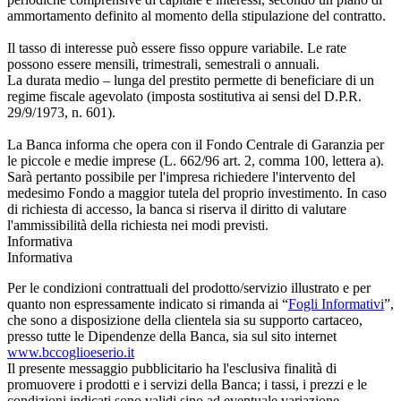
ammortamento definito al momento della stipulazione del contratto.
Il tasso di interesse può essere fisso oppure variabile. Le rate
possono essere mensili, trimestrali, semestrali o annuali.
La durata medio – lunga del prestito permette di beneficiare di un
regime fiscale agevolato (imposta sostitutiva ai sensi del D.P.R.
29/9/1973, n. 601).
La Banca informa che opera con il Fondo Centrale di Garanzia per
le piccole e medie imprese (L. 662/96 art. 2, comma 100, lettera a).
Sarà pertanto possibile per l'impresa richiedere l'intervento del
medesimo Fondo a maggior tutela del proprio investimento. In caso
di richiesta di accesso, la banca si riserva il diritto di valutare
l'ammissibilità della richiesta nei modi previsti.
Informativa
Informativa
Per le condizioni contrattuali del prodotto/servizio illustrato e per
quanto non espressamente indicato si rimanda ai “
Fogli Informativi
”,
che sono a disposizione della clientela sia su supporto cartaceo,
presso tutte le Dipendenze della Banca, sia sul sito internet
www.bccoglioeserio.it
Il presente messaggio pubblicitario ha l'esclusiva finalità di
promuovere i prodotti e i servizi della Banca; i tassi, i prezzi e le
condizioni indicati sono validi sino ad eventuale variazione