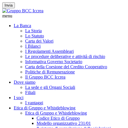
Invia
menu
La Banca
La Storia
Lo Statuto
Carta dei Valori
I Bilanci
I Regolamenti Assembleari
Le procedure deliberative e attività di rischio
Informativa Governo Societario
Carta della Coesione del Credito Cooperativo
Politiche di Remunerazione
Il Gruppo BCC Iccrea
Dove siamo
La sede e gli Organi Sociali
Filiali
I soci
I vantaggi
Etica di Gruppo e Whistleblowing
Etica di Gruppo e Whistleblowing
Codice Etico di Gruppo
Modello organizzativo 231/01