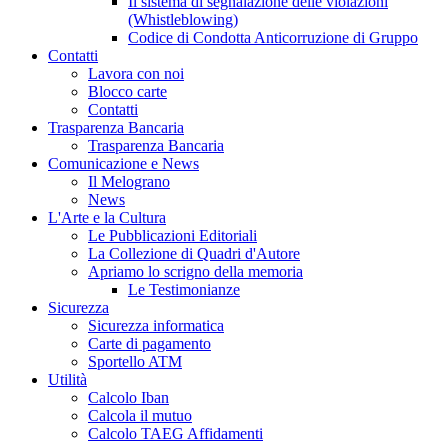
Il sistema di segnalazione delle violazioni
(Whistleblowing)
Codice di Condotta Anticorruzione di Gruppo
Contatti
Lavora con noi
Blocco carte
Contatti
Trasparenza Bancaria
Trasparenza Bancaria
Comunicazione e News
Il Melograno
News
L'Arte e la Cultura
Le Pubblicazioni Editoriali
La Collezione di Quadri d'Autore
Apriamo lo scrigno della memoria
Le Testimonianze
Sicurezza
Sicurezza informatica
Carte di pagamento
Sportello ATM
Utilità
Calcolo Iban
Calcola il mutuo
Calcolo TAEG Affidamenti