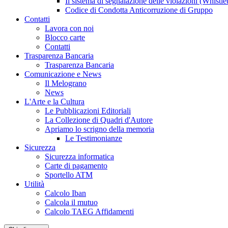
Il sistema di segnalazione delle violazioni (Whistl
Codice di Condotta Anticorruzione di Gruppo
Contatti
Lavora con noi
Blocco carte
Contatti
Trasparenza Bancaria
Trasparenza Bancaria
Comunicazione e News
Il Melograno
News
L'Arte e la Cultura
Le Pubblicazioni Editoriali
La Collezione di Quadri d'Autore
Apriamo lo scrigno della memoria
Le Testimonianze
Sicurezza
Sicurezza informatica
Carte di pagamento
Sportello ATM
Utilità
Calcolo Iban
Calcola il mutuo
Calcolo TAEG Affidamenti