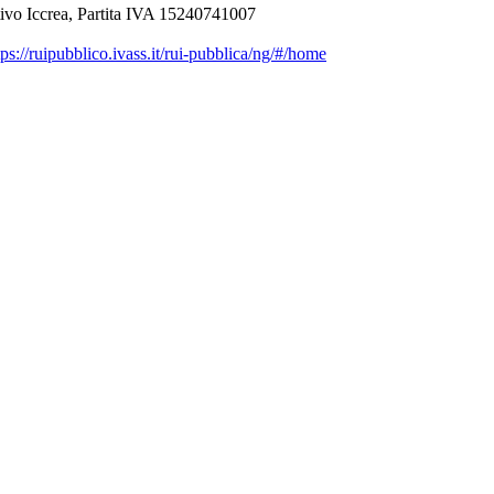
ivo Iccrea, Partita IVA 15240741007
ps://ruipubblico.ivass.it/rui-pubblica/ng/#/home