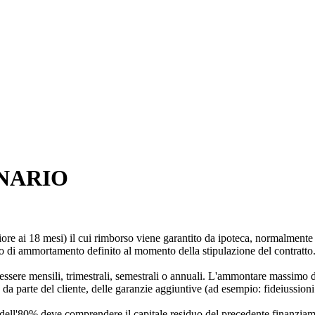
NARIO
iore ai 18 mesi) il cui rimborso viene garantito da ipoteca, normalment
no di ammortamento definito al momento della stipulazione del contratto
o essere mensili, trimestrali, semestrali o annuali. L'ammontare massimo 
a parte del cliente, delle garanzie aggiuntive (ad esempio: fideiussioni 
ite dell'80% deve comprendere il capitale residuo del precedente finanzia