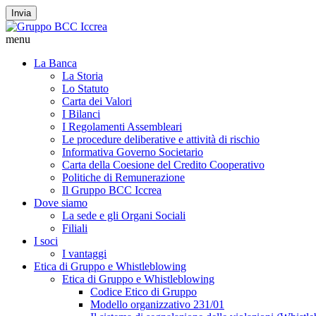
Invia
menu
La Banca
La Storia
Lo Statuto
Carta dei Valori
I Bilanci
I Regolamenti Assembleari
Le procedure deliberative e attività di rischio
Informativa Governo Societario
Carta della Coesione del Credito Cooperativo
Politiche di Remunerazione
Il Gruppo BCC Iccrea
Dove siamo
La sede e gli Organi Sociali
Filiali
I soci
I vantaggi
Etica di Gruppo e Whistleblowing
Etica di Gruppo e Whistleblowing
Codice Etico di Gruppo
Modello organizzativo 231/01