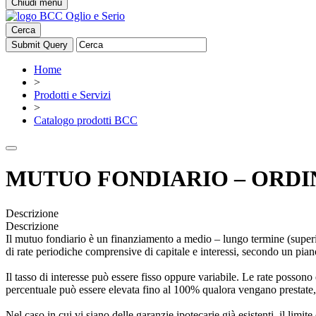
Chiudi menu
Cerca
Home
>
Prodotti e Servizi
>
Catalogo prodotti BCC
MUTUO FONDIARIO – ORDI
Descrizione
Descrizione
Il mutuo fondiario è un finanziamento a medio – lungo termine (super
di rate periodiche comprensive di capitale e interessi, secondo un pia
Il tasso di interesse può essere fisso oppure variabile. Le rate posson
percentuale può essere elevata fino al 100% qualora vengano prestate, d
Nel caso in cui vi siano delle garanzie ipotecarie già esistenti, il lim