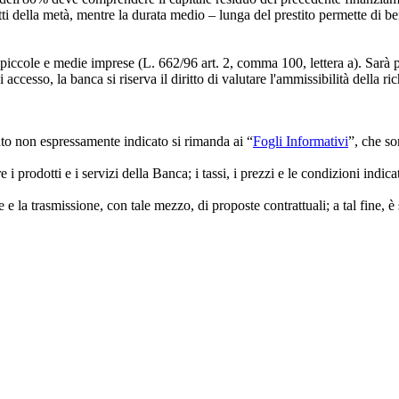
otti della metà, mentre la durata medio – lunga del prestito permette di be
ccole e medie imprese (L. 662/96 art. 2, comma 100, lettera a). Sarà pe
ccesso, la banca si riserva il diritto di valutare l'ammissibilità della ric
anto non espressamente indicato si rimanda ai “
Fogli Informativi
”, che so
 i prodotti e i servizi della Banca; i tassi, i prezzi e le condizioni indi
ne e la trasmissione, con tale mezzo, di proposte contrattuali; a tal fine