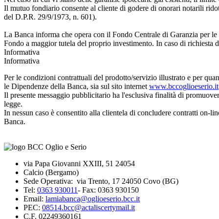
Il mutuo fondiario consente al cliente di godere di onorari notarili rid
del D.P.R. 29/9/1973, n. 601).
La Banca informa che opera con il Fondo Centrale di Garanzia per le pi
Fondo a maggior tutela del proprio investimento. In caso di richiesta di a
Informativa
Informativa
Per le condizioni contrattuali del prodotto/servizio illustrato e per qu
le Dipendenze della Banca, sia sul sito internet
www.bccoglioeserio.it
Il presente messaggio pubblicitario ha l'esclusiva finalità di promuovere
legge.
In nessun caso è consentito alla clientela di concludere contratti on-li
Banca.
via Papa Giovanni XXIII, 51 24054
Calcio (Bergamo)
Sede Operativa: via Trento, 17 24050 Covo (BG)
Tel:
0363 930011
- Fax: 0363 930150
Email:
lamiabanca@oglioeserio.bcc.it
PEC:
08514.bcc@actaliscertymail.it
C.F. 02249360161