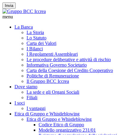
Invia
menu
La Banca
La Storia
Lo Statuto
Carta dei Valori
I Bilanci
I Regolamenti Assembleari
Le procedure deliberative e attività di rischio
Informativa Governo Societario
Carta della Coesione del Credito Cooperativo
Politiche di Remunerazione
Il Gruppo BCC Iccrea
Dove siamo
La sede e gli Organi Sociali
Filiali
I soci
I vantaggi
Etica di Gruppo e Whistleblowing
Etica di Gruppo e Whistleblowing
Codice Etico di Gruppo
Modello organizzativo 231/01