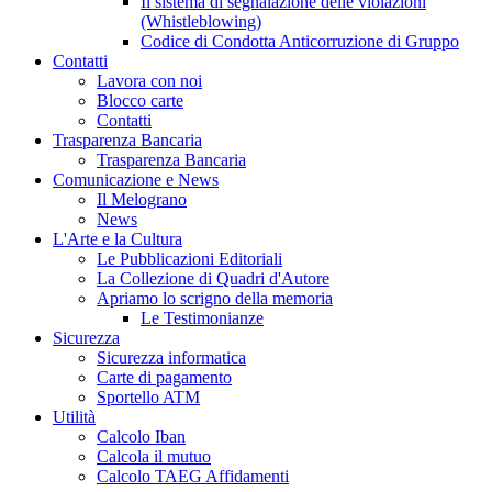
Il sistema di segnalazione delle violazioni
(Whistleblowing)
Codice di Condotta Anticorruzione di Gruppo
Contatti
Lavora con noi
Blocco carte
Contatti
Trasparenza Bancaria
Trasparenza Bancaria
Comunicazione e News
Il Melograno
News
L'Arte e la Cultura
Le Pubblicazioni Editoriali
La Collezione di Quadri d'Autore
Apriamo lo scrigno della memoria
Le Testimonianze
Sicurezza
Sicurezza informatica
Carte di pagamento
Sportello ATM
Utilità
Calcolo Iban
Calcola il mutuo
Calcolo TAEG Affidamenti