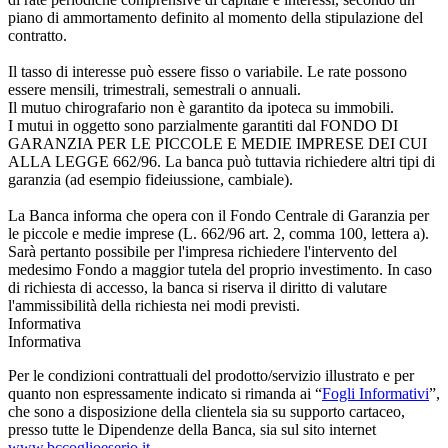
piano di ammortamento definito al momento della stipulazione del
contratto.
Il tasso di interesse può essere fisso o variabile. Le rate possono
essere mensili, trimestrali, semestrali o annuali.
Il mutuo chirografario non è garantito da ipoteca su immobili.
I mutui in oggetto sono parzialmente garantiti dal FONDO DI
GARANZIA PER LE PICCOLE E MEDIE IMPRESE DEI CUI
ALLA LEGGE 662/96. La banca può tuttavia richiedere altri tipi di
garanzia (ad esempio fideiussione, cambiale).
La Banca informa che opera con il Fondo Centrale di Garanzia per
le piccole e medie imprese (L. 662/96 art. 2, comma 100, lettera a).
Sarà pertanto possibile per l'impresa richiedere l'intervento del
medesimo Fondo a maggior tutela del proprio investimento. In caso
di richiesta di accesso, la banca si riserva il diritto di valutare
l'ammissibilità della richiesta nei modi previsti.
Informativa
Informativa
Per le condizioni contrattuali del prodotto/servizio illustrato e per
quanto non espressamente indicato si rimanda ai “
Fogli Informativi
”,
che sono a disposizione della clientela sia su supporto cartaceo,
presso tutte le Dipendenze della Banca, sia sul sito internet
www.bccoglioeserio.it