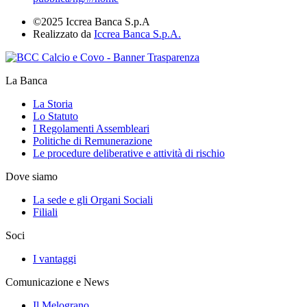
©2025 Iccrea Banca S.p.A
Realizzato da
Iccrea Banca S.p.A.
La Banca
La Storia
Lo Statuto
I Regolamenti Assembleari
Politiche di Remunerazione
Le procedure deliberative e attività di rischio
Dove siamo
La sede e gli Organi Sociali
Filiali
Soci
I vantaggi
Comunicazione e News
Il Melograno