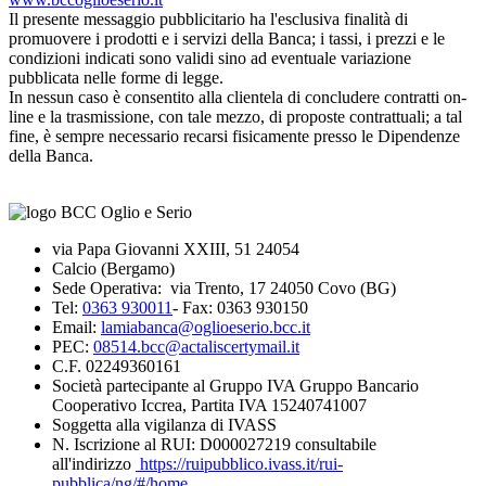
Il presente messaggio pubblicitario ha l'esclusiva finalità di
promuovere i prodotti e i servizi della Banca; i tassi, i prezzi e le
condizioni indicati sono validi sino ad eventuale variazione
pubblicata nelle forme di legge.
In nessun caso è consentito alla clientela di concludere contratti on-
line e la trasmissione, con tale mezzo, di proposte contrattuali; a tal
fine, è sempre necessario recarsi fisicamente presso le Dipendenze
della Banca.
via Papa Giovanni XXIII, 51 24054
Calcio (Bergamo)
Sede Operativa: via Trento, 17 24050 Covo (BG)
Tel:
0363 930011
- Fax: 0363 930150
Email:
lamiabanca@oglioeserio.bcc.it
PEC:
08514.bcc@actaliscertymail.it
C.F. 02249360161
Società partecipante al Gruppo IVA Gruppo Bancario
Cooperativo Iccrea, Partita IVA 15240741007
Soggetta alla vigilanza di IVASS
N. Iscrizione al RUI: D000027219 consultabile
all'indirizzo
https://ruipubblico.ivass.it/rui-
pubblica/ng/#/home