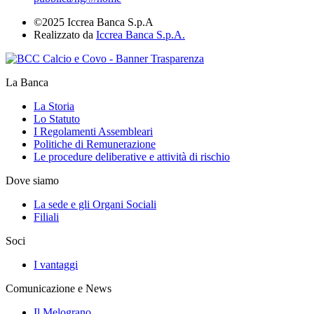
©2025 Iccrea Banca S.p.A
Realizzato da
Iccrea Banca S.p.A.
La Banca
La Storia
Lo Statuto
I Regolamenti Assembleari
Politiche di Remunerazione
Le procedure deliberative e attività di rischio
Dove siamo
La sede e gli Organi Sociali
Filiali
Soci
I vantaggi
Comunicazione e News
Il Melograno