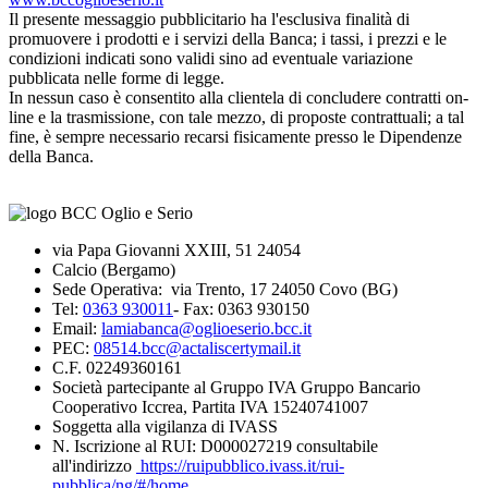
Il presente messaggio pubblicitario ha l'esclusiva finalità di
promuovere i prodotti e i servizi della Banca; i tassi, i prezzi e le
condizioni indicati sono validi sino ad eventuale variazione
pubblicata nelle forme di legge.
In nessun caso è consentito alla clientela di concludere contratti on-
line e la trasmissione, con tale mezzo, di proposte contrattuali; a tal
fine, è sempre necessario recarsi fisicamente presso le Dipendenze
della Banca.
via Papa Giovanni XXIII, 51 24054
Calcio (Bergamo)
Sede Operativa: via Trento, 17 24050 Covo (BG)
Tel:
0363 930011
- Fax: 0363 930150
Email:
lamiabanca@oglioeserio.bcc.it
PEC:
08514.bcc@actaliscertymail.it
C.F. 02249360161
Società partecipante al Gruppo IVA Gruppo Bancario
Cooperativo Iccrea, Partita IVA 15240741007
Soggetta alla vigilanza di IVASS
N. Iscrizione al RUI: D000027219 consultabile
all'indirizzo
https://ruipubblico.ivass.it/rui-
pubblica/ng/#/home