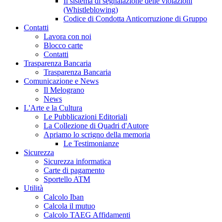
Il sistema di segnalazione delle violazioni
(Whistleblowing)
Codice di Condotta Anticorruzione di Gruppo
Contatti
Lavora con noi
Blocco carte
Contatti
Trasparenza Bancaria
Trasparenza Bancaria
Comunicazione e News
Il Melograno
News
L'Arte e la Cultura
Le Pubblicazioni Editoriali
La Collezione di Quadri d'Autore
Apriamo lo scrigno della memoria
Le Testimonianze
Sicurezza
Sicurezza informatica
Carte di pagamento
Sportello ATM
Utilità
Calcolo Iban
Calcola il mutuo
Calcolo TAEG Affidamenti