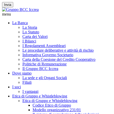
Invia
menu
La Banca
La Storia
Lo Statuto
Carta dei Valori
I Bilanci
I Regolamenti Assembleari
Le procedure deliberative e attività di rischio
Informativa Governo Societario
Carta della Coesione del Credito Cooperativo
Politiche di Remunerazione
Il Gruppo BCC Iccrea
Dove siamo
La sede e gli Organi Sociali
Filiali
I soci
I vantaggi
Etica di Gruppo e Whistleblowing
Etica di Gruppo e Whistleblowing
Codice Etico di Gruppo
Modello organizzativo 231/01